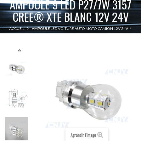
AMPOULE 9 LED P27/7W 3157
CREE® XTE BLANC 12V 24V
ACCUEIL
AMPOULE LED VOITURE AUTO MOTO CAMION 12V 24V
AMPOULE 9 LED P27/7W 3157 CREE® XTE BLANC 12V 24V
T25-P27/7W-3157
Agrandir l'image