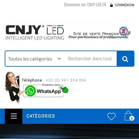
Bienvenue sur CNJY-LED.FR
CONNEXION
Téléphone :
+33 (0) 961 324 966
CATÉGORIES
0