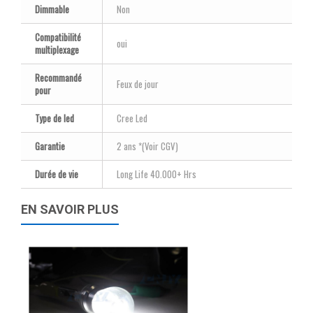
Dimmable
Non
Compatibilité
oui
multiplexage
Recommandé
Feux de jour
pour
Type de led
Cree Led
Garantie
2 ans *(Voir CGV)
Durée de vie
Long Life 40.000+ Hrs
EN SAVOIR PLUS