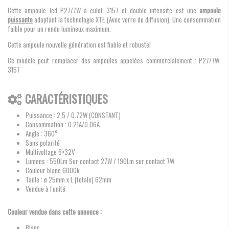
Cette ampoule led P27/7W à culot 3157 et double intensité est une
ampoule
puissante
adoptant la technologie XTE (Avec verre de diffusion), Une consommation
faible pour un rendu lumineux maximum.
Cette ampoule nouvelle génération est fiable et robuste!
Ce modèle peut remplacer des ampoules appelées commercialement : P27/7W,
3157
CARACTÉRISTIQUES
Puissance : 2.5 / 0.72W (CONSTANT)
Consommation : 0.21A/0.06A
Angle : 360°
Sans polarité
Multivoltage 6>32V
Lumens : 550Lm Sur contact 27W / 190Lm sur contact 7W
Couleur blanc 6000k
Taille : ø 25mm x L (totale) 62mm
Vendue à l'unité
Couleur vendue dans cette annonce :
Blanc