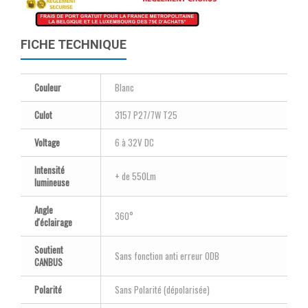
FICHE TECHNIQUE
Couleur
Blanc
Culot
3157 P27/7W T25
Voltage
6 à 32V DC
Intensité
+ de 550Lm
lumineuse
Angle
360°
d'éclairage
Soutient
Sans fonction anti erreur ODB
CANBUS
Polarité
Sans Polarité (dépolarisée)