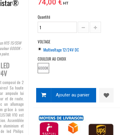
listar®
74,00 €
HT
Quantité
VOLTAGE
ance H15 15/55W
Couleur 6000K -
Multivoltage 12/24V DC
 paire.
COULEUR AU CHOIX
 LED
6000K
24V
t composé de 2
aires! Sa haute
ar ampoule lui
Ajouter au panier
ur et de route.
ec un allumage
um grâce à son
 ELISTAR V10 est
tion. Assemblée
n aluminium et
de led Philips