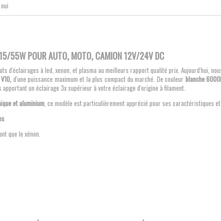
oui
5 15/55W POUR AUTO, MOTO, CAMION 12V/24V DC
éclairages à led, xenon, et plasma au meilleurs rapport qualité prix. Aujourd'hui, nou
 V10,
d'une puissance maximum et la plus compact du marché. De couleur
blanche 6000
 apportant un éclairage 3x supérieur à votre éclairage d'origine à filament.
ique et aluminium
, ce modèle est particulièrement apprécié pour ses caractéristiques et
ps
ant que le xénon.