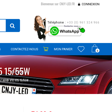
Bienvenue sur CNJY-LED.FR
CONNEXION
Téléphone :
+33 (0) 961 324 966
S
CONTACTEZ-NOUS
MON PANIER
0
5 15/55W
ISTAR® V10 H15 15/55W