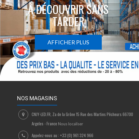
À DÉCOUVRIR SANS
TARDER
AFFICHER PLUS
NOS MAGASINS
CNJY-LED.FR, Za de la Grône 15 Rue des Martins Pêcheurs 66700
Argeles - France
Nous localiser
Appelez-nous au :
+33 (0) 961 324 966