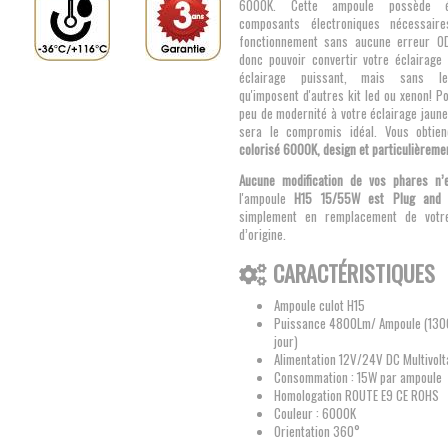
6000K. Cette ampoule possède é
composants électroniques nécessai
fonctionnement sans aucune erreur OD
donc pouvoir convertir votre éclairage 
éclairage puissant, mais sans le
qu'imposent d'autres kit led ou xenon! 
peu de modernité à votre éclairage jaun
sera le compromis idéal. Vous obti
colorisé 6000K, design et particulièreme
Aucune modification de vos phares n’
l'ampoule
H15 15/55W est Plug and 
simplement en remplacement de votr
d’origine.
CARACTÉRISTIQUES
Ampoule culot H15
Puissance 4800Lm/ Ampoule (1300
jour)
Alimentation 12V/24V DC Multivol
Consommation : 15W par ampoule
Homologation ROUTE E9 CE ROHS
Couleur : 6000K
Orientation 360°