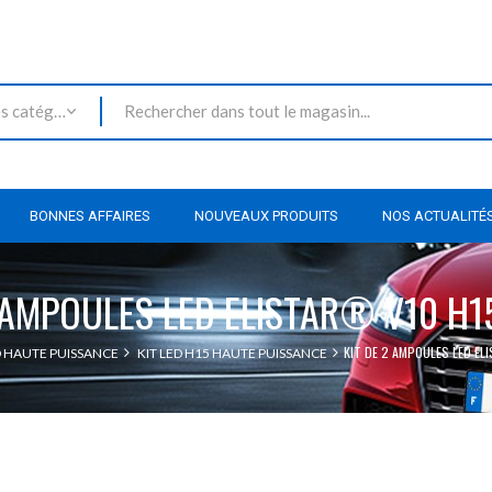
Toutes les catégories
BONNES AFFAIRES
NOUVEAUX PRODUITS
NOS ACTUALITÉ
2 AMPOULES LED ELISTAR® V10 H1
KIT DE 2 AMPOULES LED EL
D HAUTE PUISSANCE
KIT LED H15 HAUTE PUISSANCE