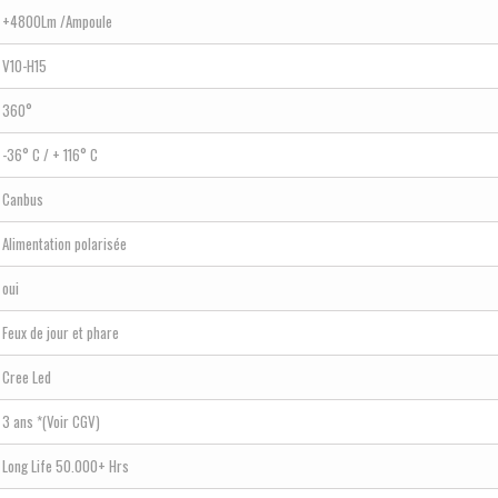
+4800Lm /Ampoule
V10-H15
360°
-36° C / + 116° C
Canbus
Alimentation polarisée
oui
Feux de jour et phare
Cree Led
3 ans *(Voir CGV)
Long Life 50.000+ Hrs