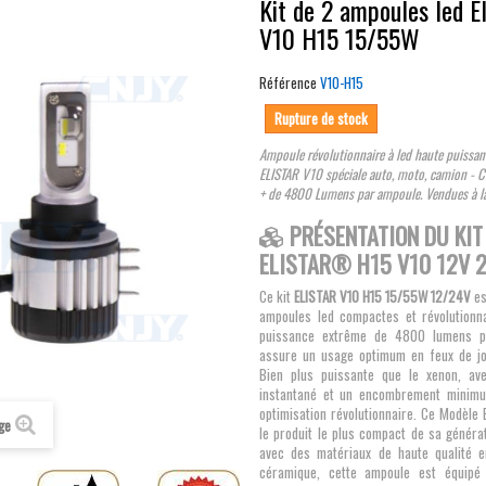
Kit de 2 ampoules led E
V10 H15 15/55W
Référence
V10-H15
Rupture de stock
Ampoule révolutionnaire à led haute puiss
ELISTAR V10 spéciale auto, moto, camion - 
+ de 4800 Lumens par ampoule. Vendues à la
PRÉSENTATION DU KIT
ELISTAR® H15 V10 12V 
Ce kit
ELISTAR V10 H15 15/55W 12/24V
es
ampoules led compactes et révolutionn
puissance extrême de 4800 lumens p
assure un usage optimum en feux de jo
Bien plus puissante que le xenon, av
instantané et un encombrement minim
optimisation révolutionnaire. Ce Modèle
age
le produit le plus compact de sa généra
avec des matériaux de haute qualité e
céramique, cette ampoule est équipé 