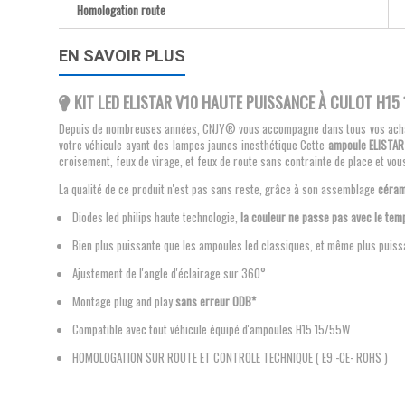
Homologation route
EN SAVOIR PLUS
KIT LED ELISTAR V10 HAUTE PUISSANCE À CULOT H1
Depuis de nombreuses années, CNJY® vous accompagne dans tous vos achats d'
votre véhicule ayant des lampes jaunes inesthétique Cette
ampoule ELISTAR
croisement, feux de virage, et feux de route sans contrainte de place et vous
La qualité de ce produit n'est pas sans reste, grâce à son assemblage
céram
Diodes led philips haute technologie,
la couleur ne passe pas avec le tem
Bien plus puissante que les ampoules led classiques, et même plus puiss
Ajustement de l'angle d'éclairage sur 360°
Montage plug and play
sans erreur ODB*
Compatible avec tout véhicule équipé d'ampoules H15 15/55W
HOMOLOGATION SUR ROUTE ET CONTROLE TECHNIQUE ( E9 -CE- ROHS )