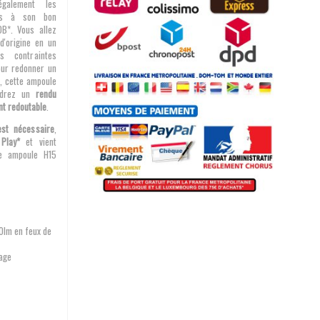
galement les
res à son bon
B*. Vous allez
d'origine en un
s contraintes
Pour redonner un
e, cette ampoule
endrez un
rendu
nt redoutable
.
est nécessaire
,
Play*
et vient
e ampoule H15
lm en feux de
tage