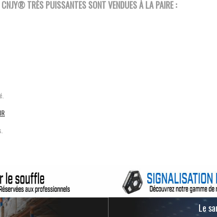
E CNJY®
TRÈS PUISSANTES SONT VENDUES À LA PAIRE :
ré.
UR
s.
Le san