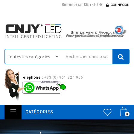
Bienvenue sur CNJY-LED.FR
CONNEXION
Téléphone :
+33 (0) 961 324 966
CATÉGORIES
0