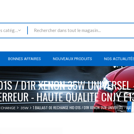
Toutes les catégories
BONNES AFFAIRES
NOUVEAUX PRODUITS
NOS ACTUALITÉ
D1S / D1R XENON 35W UNIVERSEL
ERREUR - HAUTE QUALITE CNJY E1
1 BALLAST DE RECHANGE HID D1S / D1R XENON 35W UNIVERSEL - AVE
RECHANGE
35W