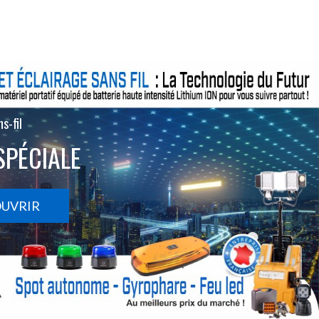
s-fil
SPÉCIALE
OUVRIR