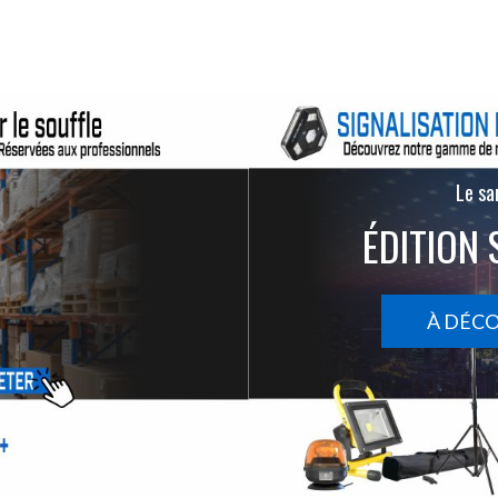
Le san
ÉDITION 
À DÉC