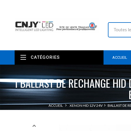
CATÉGORIES
ACCUEIL
1 BALLAST DE RECHANGE HID 
ACCUEIL
XENON HID 12V 24V
BALLAST DE 