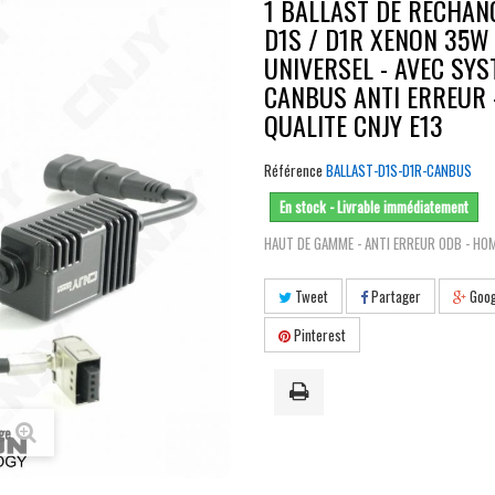
1 BALLAST DE RECHAN
D1S / D1R XENON 35W
UNIVERSEL - AVEC SY
CANBUS ANTI ERREUR 
QUALITE CNJY E13
Référence
BALLAST-D1S-D1R-CANBUS
En stock - Livrable immédiatement
HAUT DE GAMME - ANTI ERREUR ODB - HO
Tweet
Partager
Goog
Pinterest
age