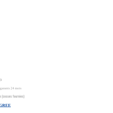
3
 garants 24 mois
e (cosses fournies)
EGREE