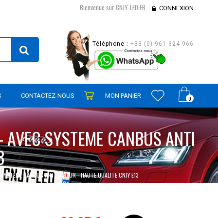
Bienvenue sur CNJY-LED.FR
CONNEXION
Téléphone :
+33 (0) 961 324 966
S
CONTACTEZ-NOUS
MON PANIER
0
 - AVEC SYSTEME CANBUS ANTI
3
C SYSTEME CANBUS ANTI ERREUR - HAUTE QUALITE CNJY E13