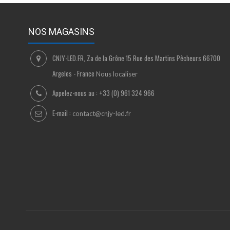
NOS MAGASINS
CNJY-LED.FR, Za de la Grône 15 Rue des Martins Pêcheurs 66700
Argeles - France
Nous localiser
Appelez-nous au :
+33 (0) 961 324 966
E-mail :
contact@cnjy-led.fr