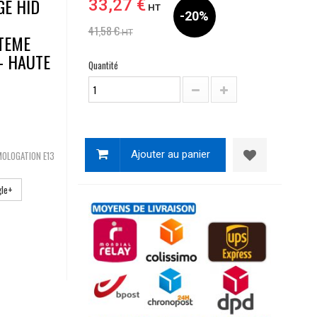
GE HID
33,27 €
HT
-20%
41,58 €
HT
STEME
- HAUTE
Quantité
Ajouter au panier
MOLOGATION E13
le+