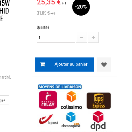
 35W
25,35 €
HT
-20%
HID
31,69 €
HT
E
Quantité
Ajouter au panier
 marché.
le+