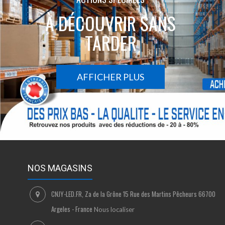
À DÉCOUVRIR SANS
TARDER
AFFICHER PLUS
NOS MAGASINS
CNJY-LED.FR, Za de la Grône 15 Rue des Martins Pêcheurs 66700
Argeles - France
Nous localiser