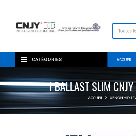
CATÉGORIES
ACCUEIL
1 BALLAST SLIM CNJY
ACCUEIL
XENON HID 12V