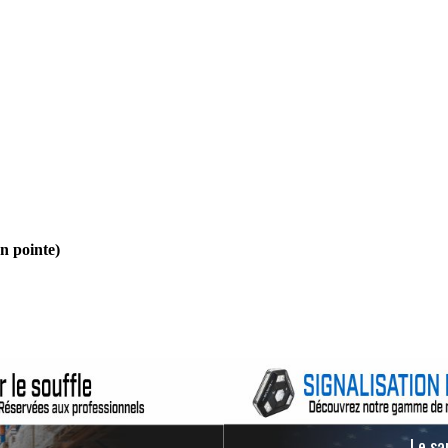
en pointe)
Le san