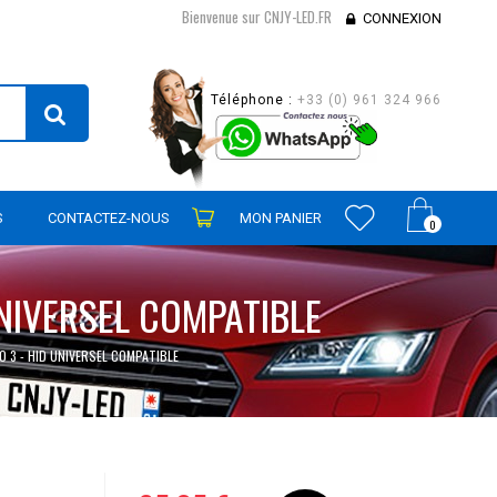
Bienvenue sur CNJY-LED.FR
CONNEXION
Téléphone :
+33 (0) 961 324 966
S
CONTACTEZ-NOUS
MON PANIER
0
UNIVERSEL COMPATIBLE
O 3 - HID UNIVERSEL COMPATIBLE