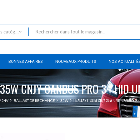
Toutes les catégories
BONNES AFFAIRES
NOUVEAUX PRODUITS
NOS ACTUALITÉ
 35W CNJY CANBUS PRO 3 - HID 
1 BALLAST SLIM CNJY 35W CNJY CANBUS PR
 24V
BALLAST DE RECHANGE
35W