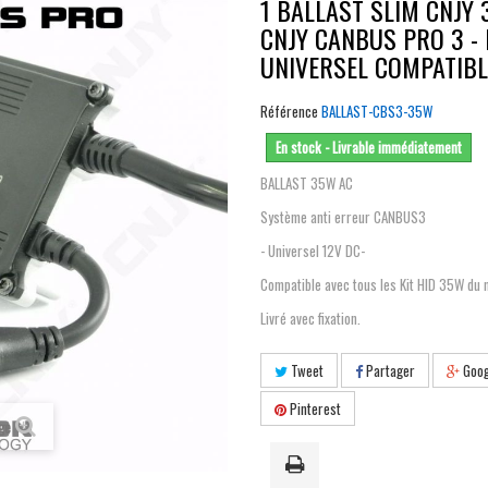
1 BALLAST SLIM CNJY
CNJY CANBUS PRO 3 - 
UNIVERSEL COMPATIBL
Référence
BALLAST-CBS3-35W
En stock - Livrable immédiatement
BALLAST 35W AC
Système anti erreur CANBUS3
- Universel 12V DC-
Compatible avec tous les Kit HID 35W du
Livré avec fixation.
Tweet
Partager
Goog
Pinterest
age