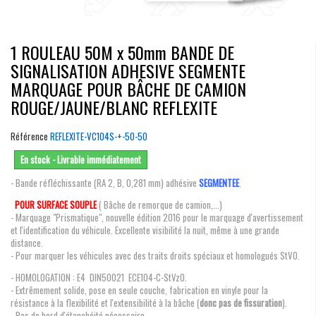
1 ROULEAU 50M x 50mm BANDE DE
SIGNALISATION ADHESIVE SEGMENTE
MARQUAGE POUR BÂCHE DE CAMION
ROUGE/JAUNE/BLANC REFLEXITE
Référence
REFLEXITE-VC104S-+-50-50
En stock - Livrable immédiatement
- Bande réfléchissante (RA 2, B, 0,281 mm) adhésive
SEGMENTEE
.
POUR SURFACE SOUPLE
( Bâche de remorque de camion,...)
- Marquage "Prismatique", nouvelle édition 2016 pour le marquage d'avertissement
et l'identification du véhicule. Excellente visibilité la nuit, même à une grande
distance.
- Pour marquer les véhicules avec des traits droits spéciaux et homologués StVO.
- HOMOLOGATION : E4 DIN50021 ECE104-C-StVzO.
- Extrêmement solide, pose en seule couche, fabrication en vinyle pour la
résistance à la flexibilité et l'extensibilité à la bâche (
donc pas de fissuration
).
- Pas de bord d'étanchéité nécessaire.