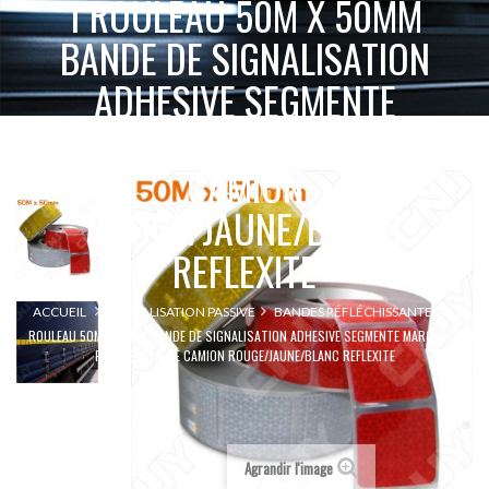
1 ROULEAU 50M X 50MM
BANDE DE SIGNALISATION
ADHESIVE SEGMENTE
MARQUAGE POUR BÂCHE DE
CAMION
ROUGE/JAUNE/BLANC
REFLEXITE
1
ACCUEIL
SIGNALISATION PASSIVE
BANDES RÉFLÉCHISSANTES
ROULEAU 50M X 50MM BANDE DE SIGNALISATION ADHESIVE SEGMENTE MARQUAGE
POUR BÂCHE DE CAMION ROUGE/JAUNE/BLANC REFLEXITE
Agrandir l'image