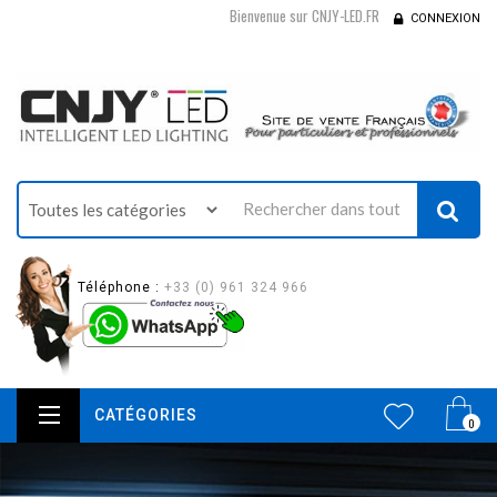
Bienvenue sur CNJY-LED.FR
CONNEXION
Téléphone :
+33 (0) 961 324 966
CATÉGORIES
0