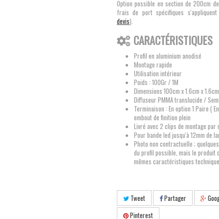
Option possible en section de 200cm de
frais de port spécifiques s'appliquent
devis
).
CARACTÉRISTIQUES
Profil en aluminium anodisé
Montage rapide
Utilisation intérieur
Poids : 100Gr / 1M
Dimensions 100cm x 1.6cm x 1.6cm
Diffuseur PMMA translucide / Semi
Terminaison : En option 1 Paire ( E
embout de finition plein
Livré avec 2 clips de montage par
Pour bande led jusqu'à 12mm de la
Photo non contractuelle ; quelques
du profil possible, mais le produit
mêmes caractéristiques techniques 
Tweet
Partager
Goog
Pinterest