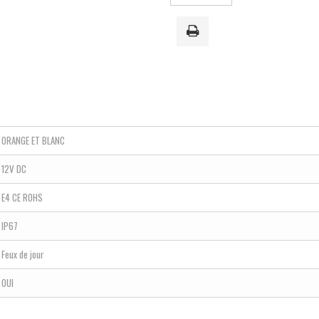
ORANGE ET BLANC
12V DC
E4 CE ROHS
IP67
Feux de jour
OUI