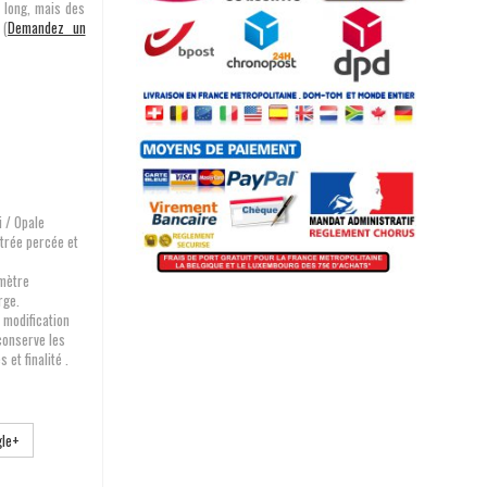
 long, mais des
 (
Demandez un
 / Opale
ntrée percée et
 mètre
rge.
 modification
 conserve les
et finalité .
le+