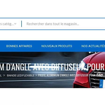
Toutes les catégories
BONNES AFFAIRES
NOUVEAUX PRODUITS
NOS ACTUALITÉ
M D'ANGLE AVEC DIFFUSEUR POU
PROFIL ALUMINIUM D'ANGLE AVEC DIFFUSEUR POUR BANDE 
L
BANDE LED FLEXIBLE