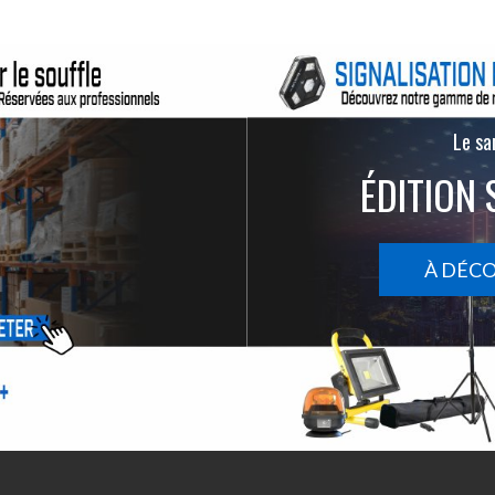
Le san
ÉDITION 
À DÉC