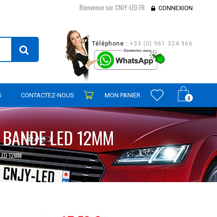
Bienvenue sur CNJY-LED.FR
CONNEXION
Téléphone :
+33 (0) 961 324 966
S
CONTACTEZ-NOUS
MON PANIER
0
R BANDE LED 12MM
LED 12MM