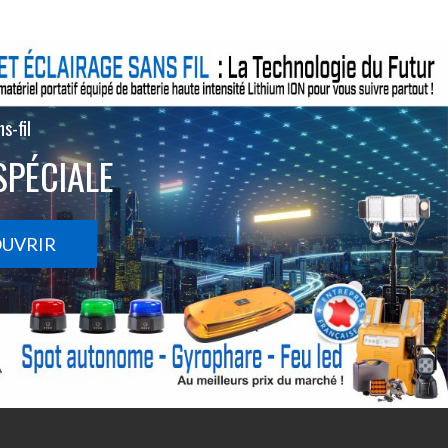
s-fil
SPÉCIALE
OUVRIR