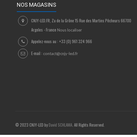
NOS MAGASINS
CNJY-LED.FR, Za de la Grône 15 Rue des Martins Pêcheurs 66700
Argeles - France
Nous localiser
Appelez-nous au :
+33 (0) 961 324 966
E-mail :
contact@cnjy-led.fr
© 2023 CNJY-LED by
David SCHLAMA
. All Rights Reserved.