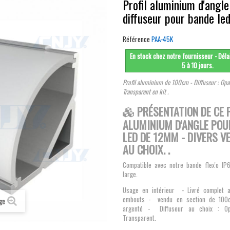
Profil aluminium d'angle
diffuseur pour bande l
Référence
PAA-45K
En stock chez notre fournisseur - Délai
5 à 10 jours.
Profil aluminium de 100cm - Diffuseur : Opa
Transparent en kit .
PRÉSENTATION DE CE 
ALUMINIUM D'ANGLE POU
LED DE 12MM - DIVERS V
AU CHOIX. .
Compatible avec notre bande flex'o I
large.
Usage en intérieur - Livré complet av
embouts - vendu en section de 100c
age
argenté - Diffuseur au choix : O
Transparent.