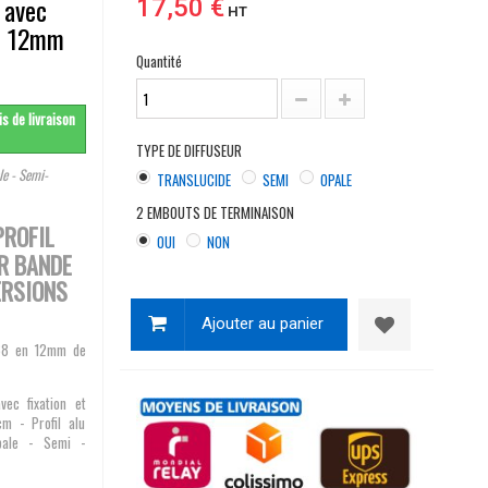
 avec
17,50 €
HT
ed 12mm
Quantité
s de livraison
TYPE DE DIFFUSEUR
le - Semi-
TRANSLUCIDE
SEMI
OPALE
2 EMBOUTS DE TERMINAISON
PROFIL
OUI
NON
R BANDE
ERSIONS
Ajouter au panier
P68 en 12mm de
ec fixation et
m - Profil alu
pale - Semi -