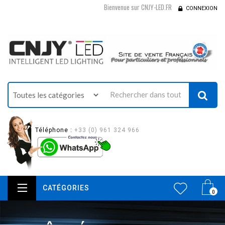
Bienvenue sur CNJY-LED.FR
CONNEXION
Téléphone :
+33 (0) 961 324 966
CATÉGORIES
0