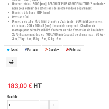
Hauteur totale :
3000 [mm] BESOIN DE PLUS GRANDE HAUTEUR ? contactez
nous pour obtenir des extensions de 1mètre vendues séparément.
Diamètre à la base :
Ø114 [mm]
Révision :
Oui
Diamètre du tube :
Ø76
[mm]
Diamètre d'extrémité :
Ø60
[mm]
Dimensions
de la base :
200 x 200 x 8 [mm]
L'ensemble comprend :
Chevilles de
montage pour béton
Possibilité d'acheter un tube d'extension de 1 m (index :
2775)
Espacement des vis :
160 x 160 mm
Capacité de charge max. :
20 kg -
3 m, 17 kg - 4 m, 15 kg - 5 m, 12 kg - 6 m
Tweet
Partager
Google+
Pinterest
183,00 €
HT
Quantité