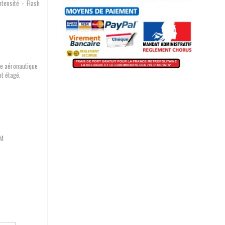
ntensité - Flash
e aéronautique
t étagé.
0M