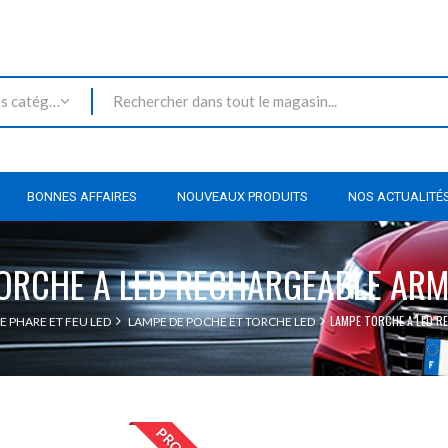
Toutes les catégories
BONNES AFFAIRES
NOUVEAUX PRODUITS
NOS ACTUALITÉ
ORCHE A LED RECHARGEABLE AR
LAMPE TORCHE A LED 
E PHARE ET FEU LED
LAMPE DE POCHE ET TORCHE LED