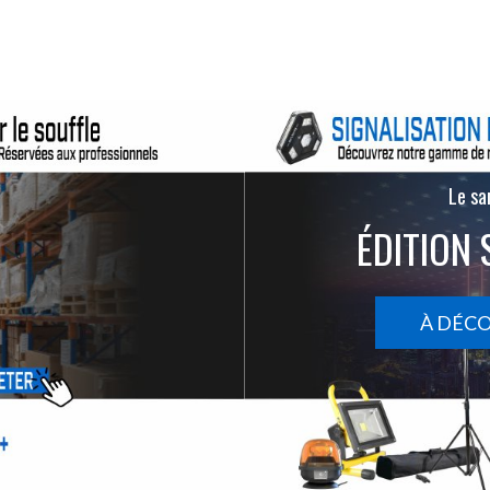
Le san
ÉDITION 
À DÉC