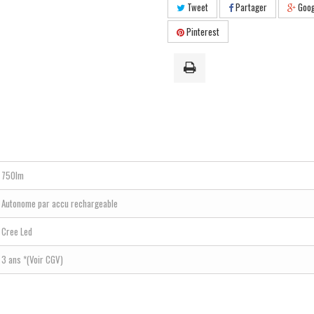
Tweet
Partager
Goog
Pinterest
750lm
Autonome par accu rechargeable
Cree Led
3 ans *(Voir CGV)