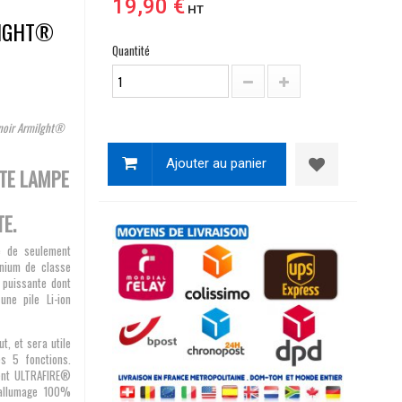
19,90 €
HT
LIGHT®
Quantité
 noir Armilght®
Ajouter au panier
TTE LAMPE
E.
 de seulement
nium de classe
 puissante dont
ne pile Li-ion
t, et sera utile
s 5 fonctions.
gent ULTRAFIRE®
'allumage 100%