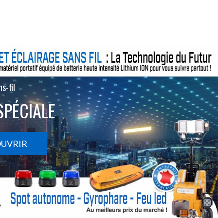
s-fil
SPÉCIALE
OUVRIR