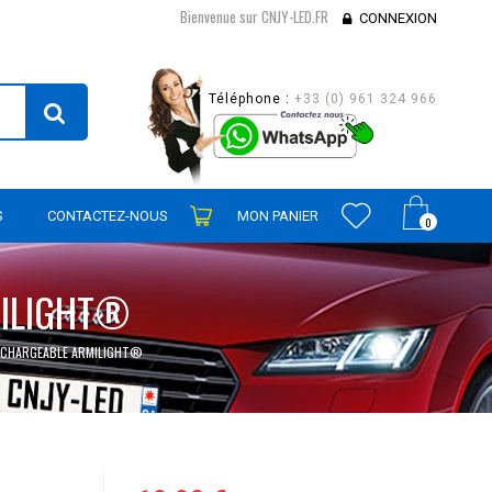
Bienvenue sur CNJY-LED.FR
CONNEXION
Téléphone :
+33 (0) 961 324 966
S
CONTACTEZ-NOUS
MON PANIER
0
MILIGHT®
RECHARGEABLE ARMILIGHT®