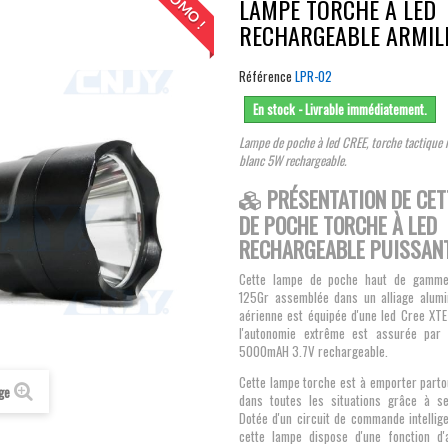
PROMO !
LAMPE TORCHE A LED
RECHARGEABLE ARMI
Référence
LPR-02
En stock - Livrable immédiatement.
Lampe de poche à led CREE, torche tactique
blanc 5W rechargeable.
PRÉSENTATION DE CE
DE POCHE TORCHE À LED
RECHARGEABLE PUISSANT
Cette lampe de poche haut de gamme
125Gr assemblée dans un alliage alumi
aérienne est équipée d'une led Cree XTE
l'autonomie extrême est assurée par u
5000mAH 3.7V rechargeable.
Cette lampe torche est à emporter partou
age
dans toutes les situations grâce à se
Dotée d'un circuit de commande intelli
cette lampe dispose d'une fonction d