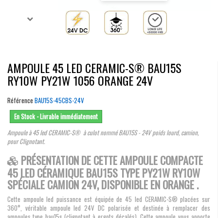
AMPOULE 45 LED CERAMIC-S® BAU15S
RY10W PY21W 1056 ORANGE 24V
Référence
BAU15S-45CBS-24V
En Stock - Livrable immédiatement
Ampoule à 45 led CERAMIC-S® à culot nommé BAU15S - 24V poids lourd, camion,
pour Clignotant.
PRÉSENTATION DE CETTE AMPOULE COMPACTE
45 LED CÉRAMIQUE BAU15S TYPE PY21W RY10W
SPÉCIALE CAMION 24V, DISPONIBLE EN ORANGE .
Cette ampoule led puissance est équipée de 45 led CERAMIC-S® placées sur
360°, véritable ampoule led 24V DC polarisée et destinée à remplacer des
ampoules type bau15s (clignotant à ergots décalés). Cette ampoule vous apporte