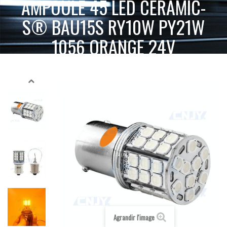
AMPOULE 45 LED CERAMIC-
S® BAU15S RY10W PY21W
1056 ORANGE 24V
ACCUEIL
AMPOULE LED VOITURE AUTO MOTO CAMION 12V 24V
AMPOULE POUR RÉPÉTITEUR ET CLIGNOTANT LED
24V
ORANGE
AMPOULE 45 LED CERAMIC-S® BAU15S RY10W PY21W 1056 ORANGE 24V
Agrandir l'image