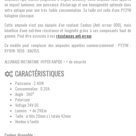
un impact lumineux, une puissance d'éclairage et une homogénéité optimale dans
votre optique pour une très faible consommation. Sa taille est celle d'une PY21W
halogène classique.
Cette ampoule n'est pas équipée d'un soutient Canbus (Anti erreur ODB), mais
bénéficie d'une extrême résistance et longévité grâce à ses composants haut de
gamme. Peut être associée à nos
résistances anti erreur
.
Ce modèle peut remplacer des ampoules appelées commercialement : PY21W -
RY10W- 1056 - BAU15S.
ALLUMAGE INSTANTANE HYPER RAPIDE = + de sécurité
CARACTÉRISTIQUES
Puissance : 2.40W
Consommation : 0.20A
Angle : 360°
Polarisée
Voltage 24V DC
Lumens : + de 210Lm
Taille : ø tête 20mm x L totale 42mm
Vendue à l'unité
Couleur disponible :