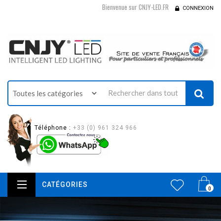
Bienvenue sur CNJY-LED.FR
CONNEXION
Téléphone :
+33 (0) 961 324 966
CATÉGORIES
0