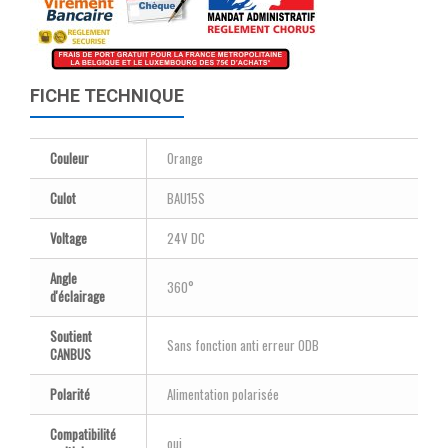
FICHE TECHNIQUE
Couleur
Orange
Culot
BAU15S
Voltage
24V DC
Angle
360°
d'éclairage
Soutient
Sans fonction anti erreur ODB
CANBUS
Polarité
Alimentation polarisée
Compatibilité
oui