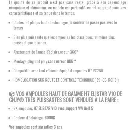
La qualité de ce produit n'est pas sans reste, grâce à son assemblage
céramique et aluminium
, ce modèle est particulièrement apprécié pour ses
caractéristiques et sa tenue dans le temps.
Diodes led philips haute technologie,
la couleur ne passe pas avec le
temps
Bien plus puissante que les ampoules led classiques, et même plus
puissant que le xénon.
Ajustement de l'angle d'éclairage sur 360°
Montage plug and play
sans erreur ODB**
Compatible avec tout véhicule équipé d'ampoules H7 PX26D
HOMOLOGATION SUR ROUTE ET CONTROLE TECHNIQUE ( E9 -CE- ROHS )
VOS AMPOULES
HAUT DE GAMME H7 ELISTAR V10 DE
CNJY®
TRÈS PUISSANTES SONT VENDUES À LA PAIRE :
2X ampoules
H7
ELISTAR V10 avec support VW Golf 5
Couleur d'éclairage:
6000K
Vos ampoules sont garanties 3 ans