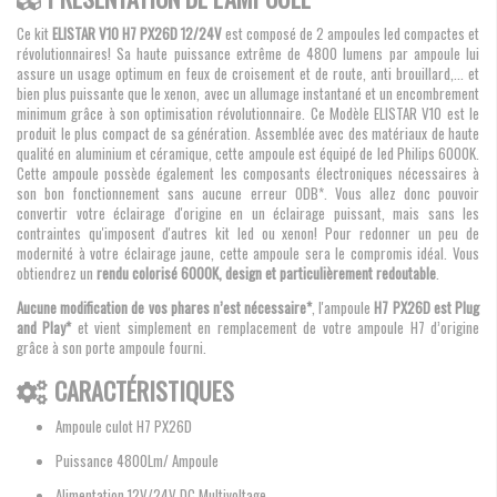
Ce kit
ELISTAR V10 H7 PX26D 12/24V
est composé de 2 ampoules led compactes et
révolutionnaires! Sa haute puissance extrême de 4800 lumens par ampoule lui
assure un usage optimum en feux de croisement et de route, anti brouillard,... et
bien plus puissante que le xenon, avec un allumage instantané et un encombrement
minimum grâce à son optimisation révolutionnaire. Ce Modèle ELISTAR V10 est le
produit le plus compact de sa génération. Assemblée avec des matériaux de haute
qualité en aluminium et céramique, cette ampoule est équipé de led Philips 6000K.
Cette ampoule possède également les composants électroniques nécessaires à
son bon fonctionnement sans aucune erreur ODB*. Vous allez donc pouvoir
convertir votre éclairage d'origine en un éclairage puissant, mais sans les
contraintes qu'imposent d'autres kit led ou xenon! Pour redonner un peu de
modernité à votre éclairage jaune, cette ampoule sera le compromis idéal. Vous
obtiendrez un
rendu colorisé 6000K, design et particulièrement redoutable
.
Aucune modification de vos phares n’est nécessaire*
, l'ampoule
H7 PX26D est Plug
and Play*
et vient simplement en remplacement de votre ampoule H7 d’origine
grâce à son porte ampoule fourni.
CARACTÉRISTIQUES
Ampoule culot H7 PX26D
Puissance 4800Lm/ Ampoule
Alimentation 12V/24V DC Multivoltage