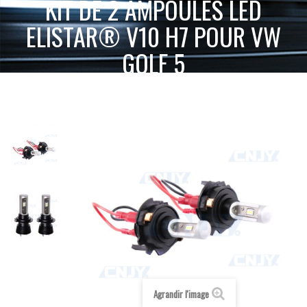
KIT DE 2 AMPOULES LED
ELISTAR® V10 H7 POUR VW
GOLF 5
KIT DE 2
ACCUEIL
SPÉCIAL AUTO
ECLAIRAGE PAR MARQUE
AMPOULES LED ELISTAR® V10 H7 POUR VW GOLF 5
Agrandir l'image