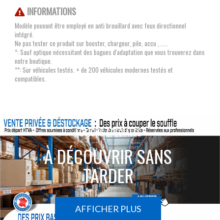
INFORMATIONS
Modèle pouvant être employé en anti brouillard avec feux directionnel
intégré.
Ne pas tester ce produit sur booster, chargeur, pile, accu , .....
*: Sauf optique nécessitant des bagues d'adaptation que vous trouverez dans
notre boutique.
**: Sur véhicules testés. + de 200 véhicules modernes testés et
compatibles.
ACTIONS SPÉCIALES
À DÉCOUVRIR SANS
TARDER
AFFICHER PLUS