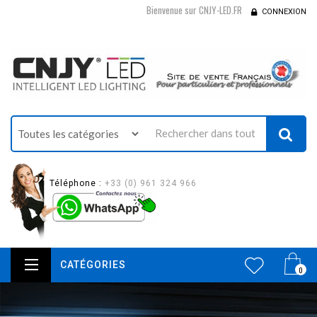
Bienvenue sur CNJY-LED.FR
CONNEXION
Téléphone :
+33 (0) 961 324 966
CATÉGORIES
0