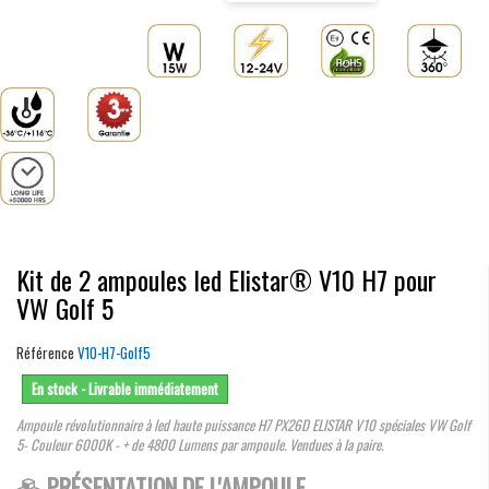
Kit de 2 ampoules led Elistar® V10 H7 pour
VW Golf 5
Référence
V10-H7-Golf5
En stock - Livrable immédiatement
Ampoule révolutionnaire à led haute puissance H7 PX26D ELISTAR V10 spéciales VW Golf
5- Couleur 6000K - + de 4800 Lumens par ampoule. Vendues à la paire.
PRÉSENTATION DE L'AMPOULE