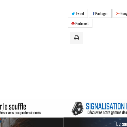
Tweet
Partager
Goog
Pinterest
Le san