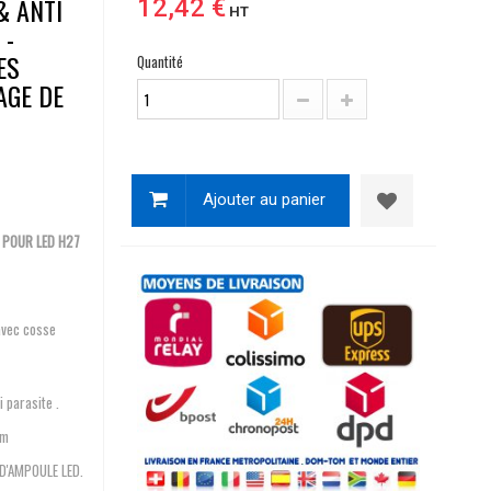
& ANTI
12,42 €
HT
 -
ES
Quantité
AGE DE
Ajouter au panier
 POUR LED H27
 avec cosse
 parasite .
mm
D'AMPOULE LED.