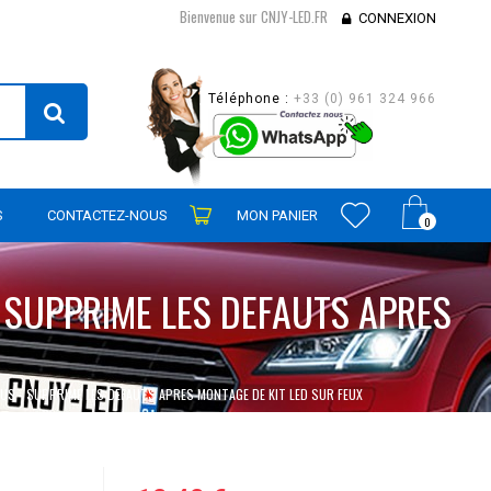
Bienvenue sur CNJY-LED.FR
CONNEXION
Téléphone :
+33 (0) 961 324 966
S
CONTACTEZ-NOUS
MON PANIER
0
- SUPPRIME LES DEFAUTS APRES
NBUS - SUPPRIME LES DEFAUTS APRES MONTAGE DE KIT LED SUR FEUX