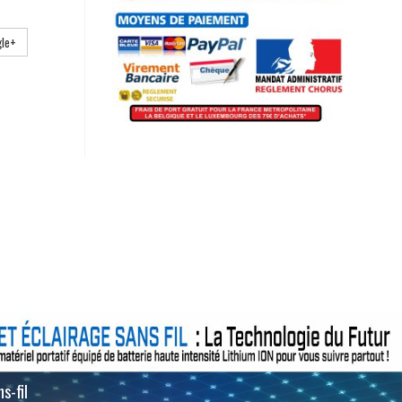
le+
s-fil