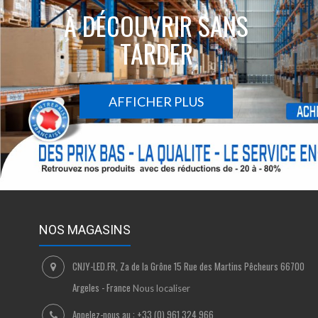
À DÉCOUVRIR SANS
TARDER
AFFICHER PLUS
NOS MAGASINS
CNJY-LED.FR, Za de la Grône 15 Rue des Martins Pêcheurs 66700
Argeles - France
Nous localiser
Appelez-nous au :
+33 (0) 961 324 966