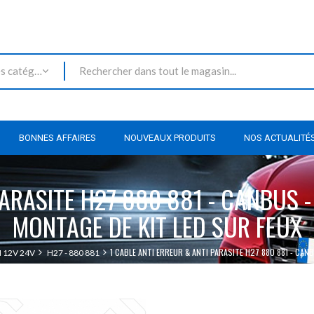
Toutes les catégories
BONNES AFFAIRES
NOUVEAUX PRODUITS
NOS ACTUALITÉ
PARASITE H27 880 881 - CANBUS 
MONTAGE DE KIT LED SUR FEUX
1 CABLE ANTI ERREUR & ANTI PARASITE H27 880 881 - CA
 12V 24V
H27 - 880 881