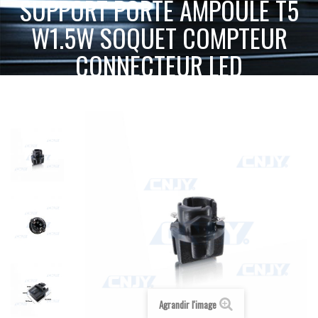
SUPPORT PORTE AMPOULE T5
W1.5W SOQUET COMPTEUR
CONNECTEUR LED
ACCUEIL
AMPOULE LED VOITURE AUTO MOTO CAMION 12V 24V
SUPPORT PORTE AMPOULE T5 W1.5W SOQUET COMPTEUR
COMPTEUR
CONNECTEUR LED
Agrandir l'image