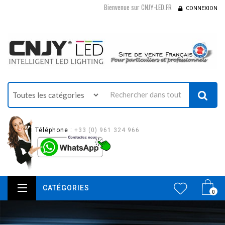
Bienvenue sur CNJY-LED.FR
CONNEXION
Téléphone :
+33 (0) 961 324 966
CATÉGORIES
0