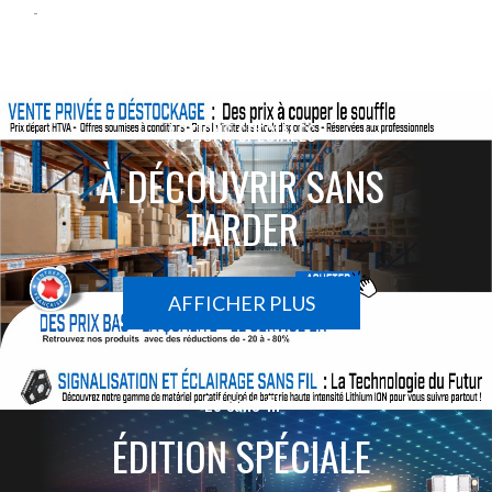
-
ACTIONS SPÉCIALES
À DÉCOUVRIR SANS
TARDER
AFFICHER PLUS
Le sans-fil
ÉDITION SPÉCIALE