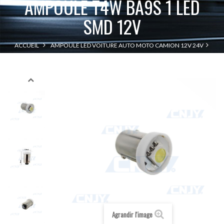
AMPOULE T4W BA9S 1 LED
SMD 12V
ACCUEIL
AMPOULE LED VOITURE AUTO MOTO CAMION 12V 24V
AMPOULE T4W BA9S 1 LED SMD 12V
BA9S - T4W
Agrandir l'image