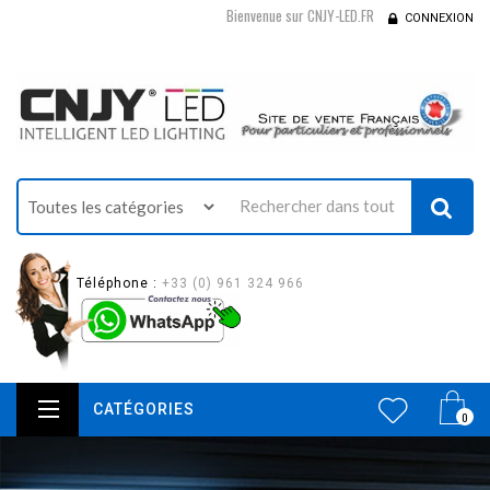
Bienvenue sur CNJY-LED.FR
CONNEXION
Téléphone :
+33 (0) 961 324 966
CATÉGORIES
0