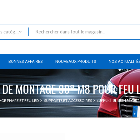
Toutes les catégories
BONNES AFFAIRES
NOUVEAUX PRODUITS
NOS ACTUALITÉ
 DE MONTAGE 90° M8 POUR FEU 
SUPPORT DE MONTAGE 90° 
AGE PHARE ET FEU LED
SUPPORTS ET ACCESSOIRES