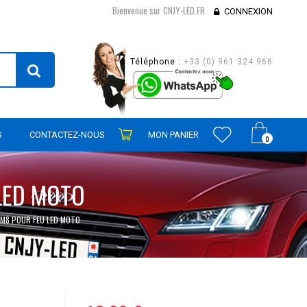
Bienvenue sur CNJY-LED.FR
CONNEXION
Téléphone :
+33 (0) 961 324 966
S
CONTACTEZ-NOUS
MON PANIER
0
LED MOTO
M8 POUR FEU LED MOTO