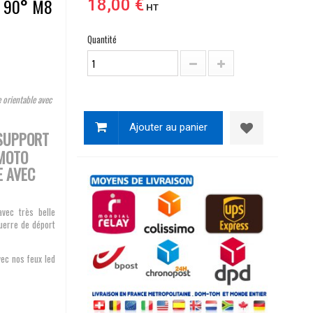
 90° M8
18,00 €
HT
Quantité
 orientable avec
Ajouter au panier
 SUPPORT
 MOTO
E AVEC
vec très belle
querre de déport
ec nos feux led