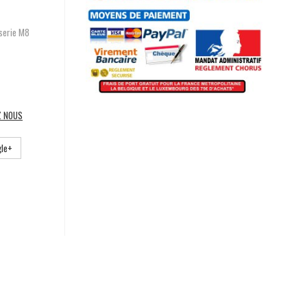
serie M8
Z NOUS
le+