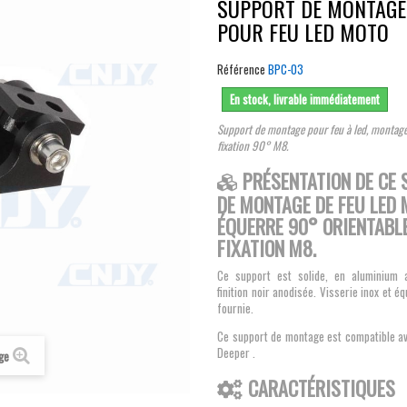
SUPPORT DE MONTAGE
POUR FEU LED MOTO
Référence
BPC-03
En stock, livrable immédiatement
Support de montage pour feu à led, montage
fixation 90° M8.
PRÉSENTATION DE CE
DE MONTAGE DE FEU LED
ÉQUERRE 90° ORIENTABL
FIXATION M8.
Ce support est solide, en aluminium a
finition noir anodisée. Visserie inox et é
fournie.
Ce support de montage est compatible av
Deeper .
age
CARACTÉRISTIQUES