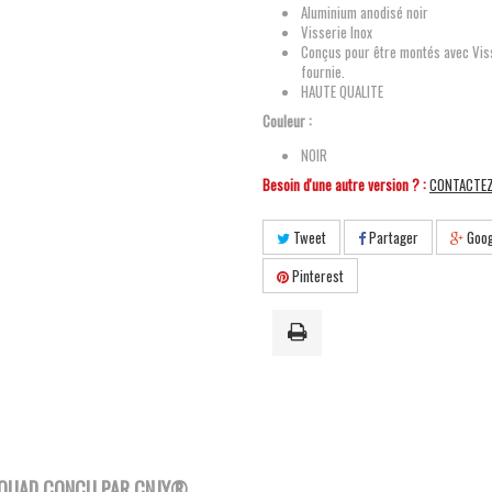
Aluminium anodisé noir
Visserie Inox
Conçus pour être montés avec Vis
fournie.
HAUTE QUALITE
Couleur :
NOIR
Besoin d'une autre version ? :
CONTACTE
Tweet
Partager
Goog
Pinterest
QUAD CONÇU PAR CNJY
®