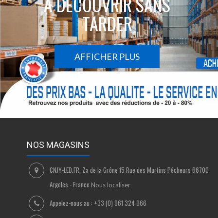
À DÉCOUVRIR SANS
TARDER
AFFICHER PLUS
NOS MAGASINS
CNJY-LED.FR, Za de la Grône 15 Rue des Martins Pêcheurs 66700
Argeles - France
Nous localiser
Appelez-nous au :
+33 (0) 961 324 966