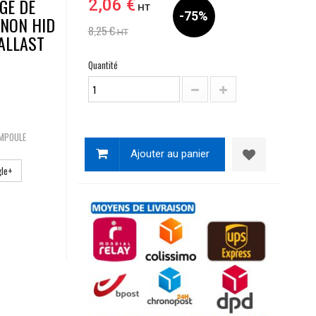
GE DE
2,06 €
HT
-75%
ENON HID
8,25 €
HT
ALLAST
Quantité
AMPOULE
Ajouter au panier
le+