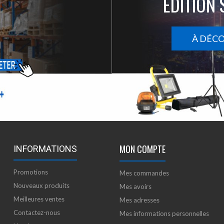
ÉDITION 
À DÉC
MON COMPTE
INFORMATIONS
Promotions
Mes commandes
Nouveaux produits
Mes avoirs
Meilleures ventes
Mes adresses
Contactez-nous
Mes informations personnelles