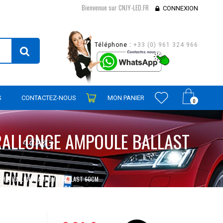
Bienvenue sur CNJY-LED.FR
CONNEXION
Téléphone :
+33 (0) 961 324 966
S
CONTACTEZ-NOUS
MON PANIER
0
RALLONGE AMPOULE BALLAST
N HID RALLONGE AMPOULE BALLAST 60CM