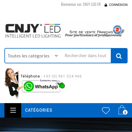
Bienvenue sur CNJY-LED.FR
CONNEXION
Téléphone :
+33 (0) 961 324 966
CATÉGORIES
0