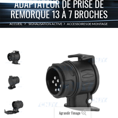
ADAPTATEUR DE PRISE DE
REMORQUE 13 À 7 BROCHES
ACCUEIL
SIGNALISATION ACTIVE
ACCESSOIRES DE MONTAGE
ADAPTATEUR DE PRISE DE REMORQUE 13 À 7 BROCHES
Agrandir l'image