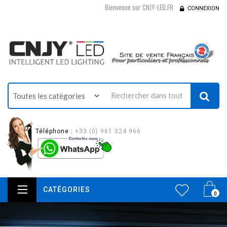
Bienvenue sur CNJY-LED.FR
CONNEXION
Téléphone :
+33 (0) 961 324 966
CATÉGORIES
0