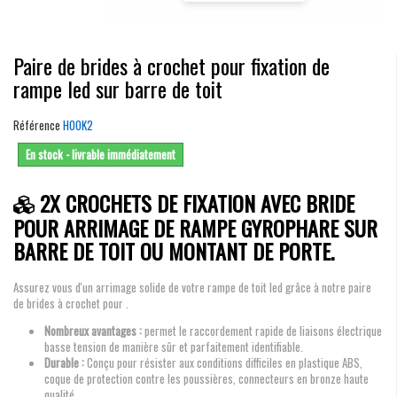
Paire de brides à crochet pour fixation de
rampe led sur barre de toit
Référence
HOOK2
En stock - livrable immédiatement
2X CROCHETS DE FIXATION AVEC BRIDE
POUR ARRIMAGE DE RAMPE GYROPHARE SUR
BARRE DE TOIT OU MONTANT DE PORTE.
Assurez vous d'un arrimage solide de votre rampe de toit led grâce à notre paire
de brides à crochet pour .
Nombreux avantages :
permet le raccordement rapide de liaisons électrique
basse tension de manière sûr et parfaitement identifiable.
Durable :
Conçu pour résister aux conditions difficiles en plastique ABS,
coque de protection contre les poussières, connecteurs en bronze haute
qualité.