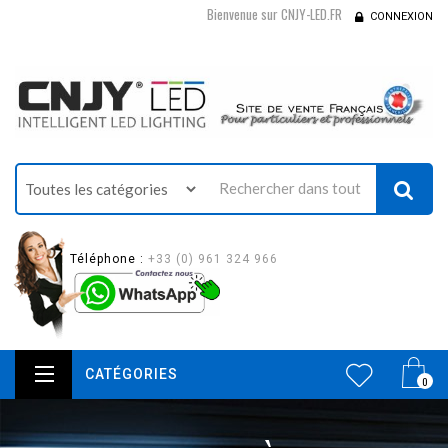
Bienvenue sur CNJY-LED.FR
CONNEXION
Téléphone :
+33 (0) 961 324 966
CATÉGORIES
0