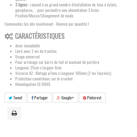
3 lignes :
répond à un grand nombre d'installation de feux à éclats,
gyrophares, .. pour permettre une alimentation 3 brins
Positive/Masse/Changement de mode.
Commandez les dés maintenant - Remise par quantité !
CARACTÉRISTIQUES
Acier inoxydable
Livré avec 2 vis de traction
Usage universel
Pour arrimage sur barre de toit et montant de portière
Longueur 25cm x largeur 6cm
Visserie A2 ; filetage ø7mm x Longueur 100mm (2 vis fournies)
Protection caoutchouc sur le crochet
Homologation CE-ROHS
Tweet
Partager
Google+
Pinterest