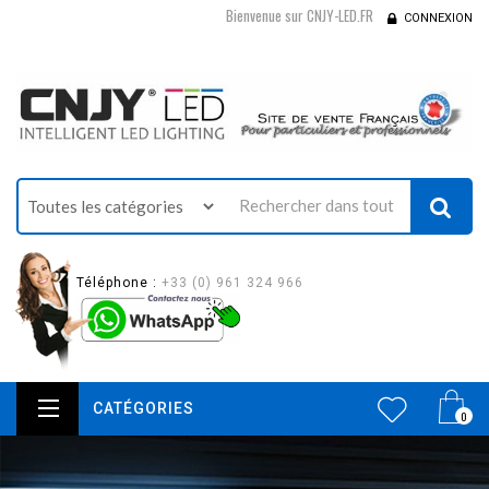
Bienvenue sur CNJY-LED.FR
CONNEXION
Téléphone :
+33 (0) 961 324 966
CATÉGORIES
0