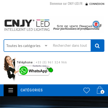
Bienvenue sur CNJY-LED.FR
CONNEXION
Téléphone :
+33 (0) 961 324 966
CATÉGORIES
0