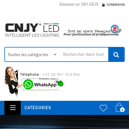
Bienvenue sur CNJY-LED.FR
CONNEXION
Téléphone :
+33 (0) 961 324 966
CATÉGORIES
0