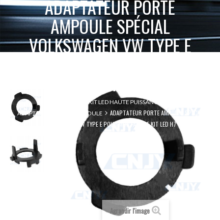
ADAPTATEUR PORTE
AMPOULE SPÉCIAL
VOLKSWAGEN VW TYPE E
POUR MONTAGE DE KIT LED
H7
ACCUEIL
KIT LED HAUTE PUISSANCE
ADAPTATEUR PORTE AMPOULE SPÉCIAL
ADAPTATEUR PORTE AMPOULE
VOLKSWAGEN VW TYPE E POUR MONTAGE DE KIT LED H7
Agrandir l'image