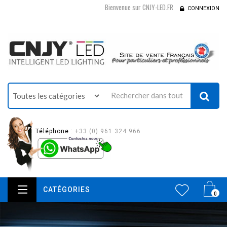
Bienvenue sur CNJY-LED.FR
CONNEXION
Téléphone :
+33 (0) 961 324 966
CATÉGORIES
0