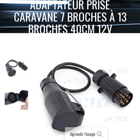
ADAPTATEUR PRISE
CARAVANE 7 BROCHES À 13
BROCHES 40CM 12V
ACCUEIL
INTERRUPTEUR, CÂBLAGE ET ACCESSOIRES
ADAPTATEUR PRISE CARAVANE 7 BROCHES À 13 BROCHES
ALIMENTATION
40CM 12V
Agrandir l'image