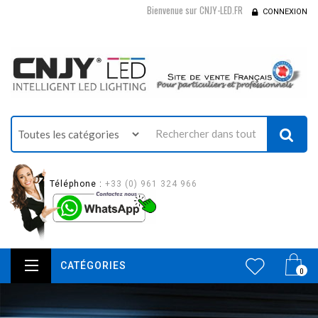
Bienvenue sur CNJY-LED.FR
CONNEXION
Téléphone :
+33 (0) 961 324 966
CATÉGORIES
0