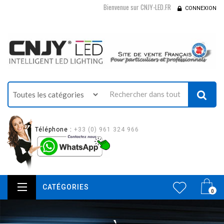
Bienvenue sur CNJY-LED.FR
CONNEXION
Téléphone :
+33 (0) 961 324 966
CATÉGORIES
0