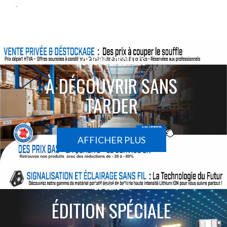
-
ACTIONS SPÉCIALES
À DÉCOUVRIR SANS
TARDER
AFFICHER PLUS
Le sans-fil
ÉDITION SPÉCIALE