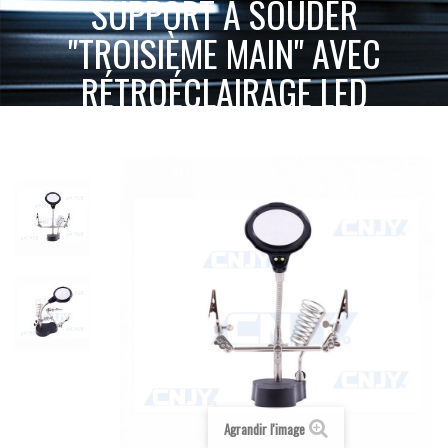
SUPPORT À SOUDER
"TROISIÈME MAIN" AVEC
RÉTROÉCLAIRAGE LED
ACCUEIL
INTERRUPTEUR, CÂBLAGE ET ACCESSOIRES
SUPPORT À SOUDER "TROISIÈME MAIN" AVEC
ALIMENTATION
RÉTROÉCLAIRAGE LED
Agrandir l'image