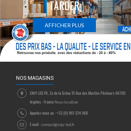
TARDER
AFFICHER PLUS
NOS MAGASINS
CNJY-LED.FR, Za de la Grône 15 Rue des Martins Pêcheurs 66700
Argeles - France
Nous localiser
Appelez-nous au :
+33 (0) 961 324 966
E-mail :
contact@cnjy-led.fr