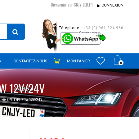
Bienvenue sur CNJY-LED.FR
CONNEXION
Téléphone :
+33 (0) 961 324 966
S
CONTACTEZ-NOUS
MON PANIER
0
W 12V/24V
EE® XPE TYPE 80W 12V/24V