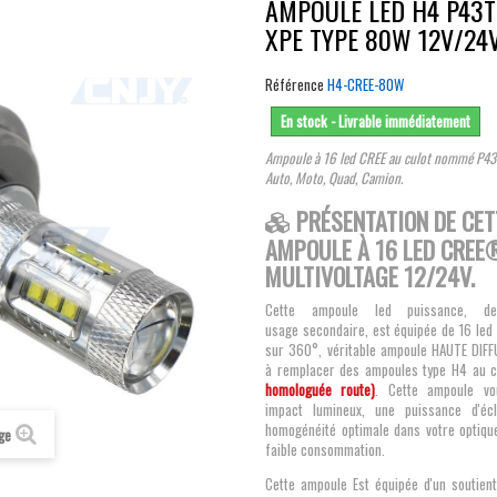
AMPOULE LED H4 P43
XPE TYPE 80W 12V/24
Référence
H4-CREE-80W
En stock - Livrable immédiatement
Ampoule à 16 led CREE au culot nommé P43
Auto, Moto, Quad, Camion.
PRÉSENTATION DE CET
AMPOULE À 16 LED CREE
MULTIVOLTAGE 12/24V.
Cette ampoule led puissance, d
usage secondaire, est équipée de 16 le
sur 360°, véritable ampoule HAUTE DIFF
à remplacer des ampoules type H4 au 
homologuée route)
. Cette ampoule vo
impact lumineux, une puissance d'éc
homogénéité optimale dans votre optiqu
age
faible consommation.
Cette ampoule Est équipée d'un soutien