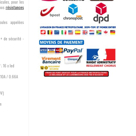
icules, pour les
 nos
résistances
ules appelées
 de sécurité -
; 16 x led
.10A / 0.66A
0V)
mm