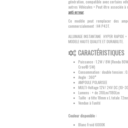
génération, compatible avec certains véh
autres Véhicules > Peut être associée à
anti erreur
.
Ce modèle peut remplacer des ampo
commercialement : H4 P43T.
ALLUMAGE INSTANTANE HYPER RAPIDE = +
MODELE HAUTE QUALITE ET DURABILITE.
CARACTÉRISTIQUES
Puissance : 1.2W / 8W (Rendu 80W 
Cree® 5W)
Consommation : double tension ; 0
Angle : 360°
AMPOULE POLARISEE
MULTI-Voltage 12V/ 24V DC (10~3
Lumens : + de 310Lm/1180Lm
Taille : ø tête 18mm x L totale 72
Vendue à l'unité
Couleur disponible :
Blanc Froid 6000K