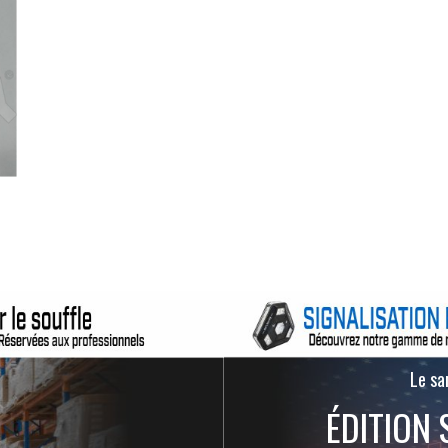
Le san
ÉDITION 