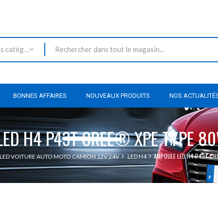
Toutes les catégories
BONNES AFFAIRES
NOUVEAUX PRODUITS
NOS ACTUALITÉ
LED H4 P43T CREE® XPE TYPE 80
AMPOULE LED H4 P43T CR
LED VOITURE AUTO MOTO CAMION 12V 24V
LED H4