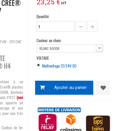
T CREE®
23,25 €
HT
V
Quantité
Couleur au choix
T H4 - 12V/24C
BLANC 6000K
TE
VOLTAGE
® H4
Multivoltage 12/24V DC
estinée à un
d Cree® placées
Ajouter au panier
USION, destinée
culot P43T
(non
us apporte un
lairage et une
e pour une très
t Canbus de 1er