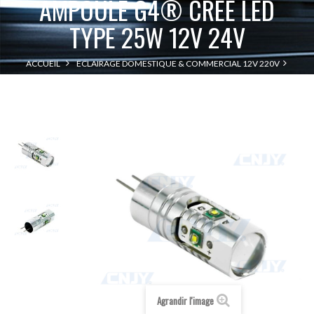
AMPOULE G4® CREE LED
TYPE 25W 12V 24V
ACCUEIL
ECLAIRAGE DOMESTIQUE & COMMERCIAL 12V 220V
AMPOULE G4® CREE LED TYPE 25W
AMPOULE LED
AMPOULE LED G4
12V 24V
Agrandir l'image