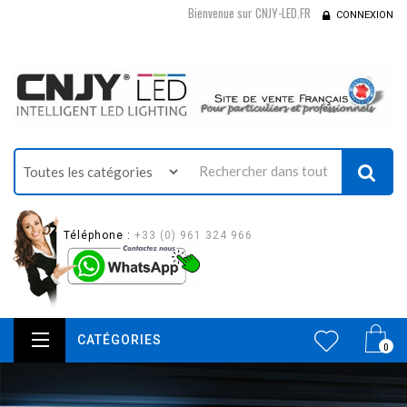
Bienvenue sur CNJY-LED.FR
CONNEXION
Téléphone :
+33 (0) 961 324 966
CATÉGORIES
0