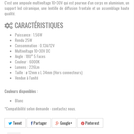
C'est une ampoule multivoltage 10>30V qui est pourvue d'un corps en aluminium, un
support led céramique, une lentille de diffusion frontale et un assemblage haute
qualité.
CARACTÉRISTIQUES
Puissance : 1.56W
Rendu 25W
Consommation : 0.13A/12V
Multivoltage 10>30V DC
Angle : 180° 5 Faces
Couleur : 6000K
Lumens : 226Lm
Taille : ø 12mm x L 34mm (Hors connecteurs)
Vendue à l'unité
Couleurs disponibles :
Blanc
*Compatibilité selon demande - contactez nous.
Tweet
Partager
Google+
Pinterest