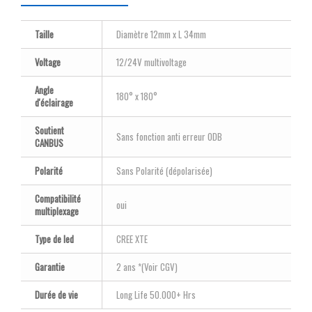
Taille
Diamètre 12mm x L 34mm
Voltage
12/24V multivoltage
Angle
180° x 180°
d'éclairage
Soutient
Sans fonction anti erreur ODB
CANBUS
Polarité
Sans Polarité (dépolarisée)
Compatibilité
oui
multiplexage
Type de led
CREE XTE
Garantie
2 ans *(Voir CGV)
Durée de vie
Long Life 50.000+ Hrs