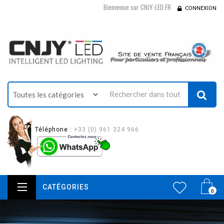
Bienvenue sur CNJY-LED.FR
CONNEXION
Téléphone :
+33 (0) 961 324 966
CATÉGORIES
0