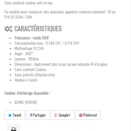
Sans soutient canbus anti erreur.
Ce modèle peut remplacer des ampoules appelées commercialement : H1 ou
P14.5S 55W / 70W
CARACTÉRISTIQUES
Puissance : rendu 50W
Consommation max : 0.34A 12V / 0.17A 24V
Multivoltage 12/24V
Angle : 360°
Lumens : 1150Lm
Dimensions : légèrement plus large qu'une ampoule H1 d'origine.
Sans soutient Canbus
Sans polarité (Dépolarisée)
Vendue à l'unité
Couleur d'éclairage disponible :
BLANC (6000K)
Tweet
Partager
Google+
Pinterest