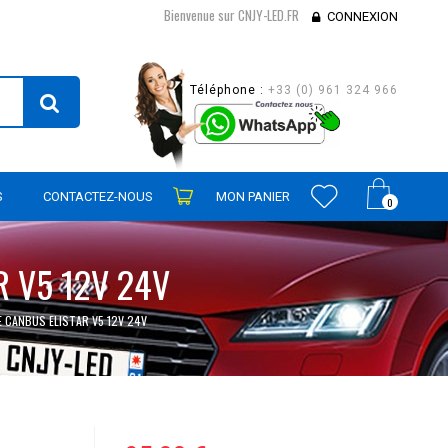
Bienvenue sur CNJY-LED.FR
CONNEXION
Téléphone :
+33 (0) 961 324 966
S
CONTACTEZ-NOUS
MON PANIER
0
R V5 12V 24V
E CANBUS ELISTAR V5 12V 24V