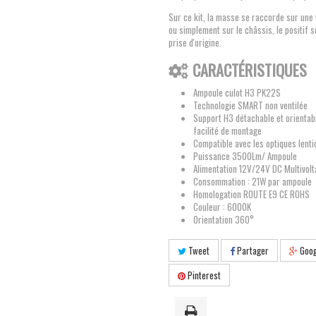
Sur ce kit, la masse se raccorde sur une v
ou simplement sur le châssis, le positif s
prise d'origine.
CARACTÉRISTIQUES
Ampoule culot H3 PK22S
Technologie SMART non ventilée
Support H3 détachable et orientab
facilité de montage
Compatible avec les optiques lenti
Puissance 3500Lm/ Ampoule
Alimentation 12V/24V DC Multivol
Consommation : 21W par ampoule
Homologation ROUTE E9 CE ROHS
Couleur : 6000K
Orientation 360°
Tweet
Partager
Goog
Pinterest