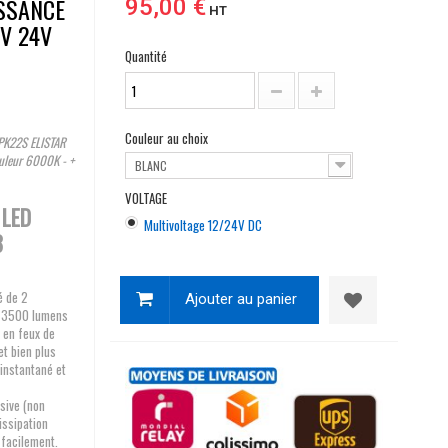
ISSANCE
95,00 €
HT
V 24V
Quantité
Couleur au choix
 PK22S ELISTAR
uleur 6000K - +
BLANC
VOLTAGE
 LED
Multivoltage 12/24V DC
3
 de 2
Ajouter au panier
e 3500 lumens
 en feux de
et bien plus
instantané et
sive (non
issipation
 facilement.