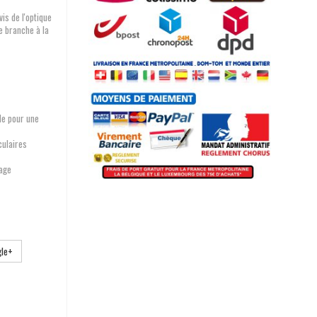
is de l'optique
e branche à la
le pour une
culaires
tage
le+