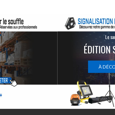
Le san
ÉDITION 
À DÉC