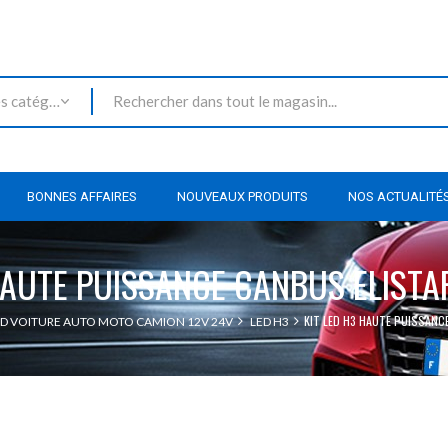
Toutes les catégories
BONNES AFFAIRES
NOUVEAUX PRODUITS
NOS ACTUALITÉ
HAUTE PUISSANCE CANBUS ELISTA
KIT LED H3 HAUTE PUISSANC
D VOITURE AUTO MOTO CAMION 12V 24V
LED H3