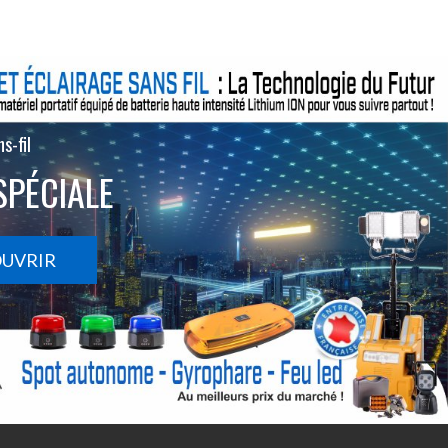
s-fil
SPÉCIALE
OUVRIR