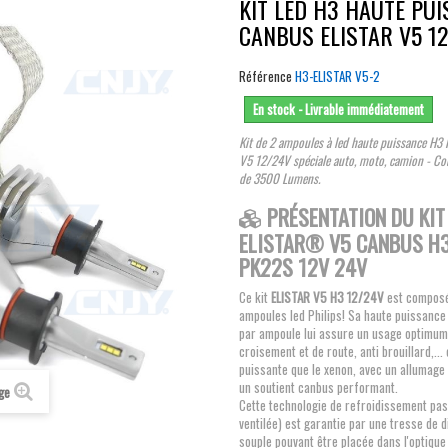
KIT LED H3 HAUTE PU
CANBUS ELISTAR V5 12
Référence
H3-ELISTAR V5-2
En stock - Livrable immédiatement
Kit de 2 ampoules à led haute puissance H3
V5 12/24V spéciale auto, moto, camion - Co
de 3500 Lumens.
PRÉSENTATION DU KIT
ELISTAR® V5 CANBUS H
PK22S 12V 24V
Ce kit
ELISTAR V5 H3 12/24V
est composé
ampoules led Philips! Sa haute puissanc
par ampoule lui assure un usage optimum
croisement et de route, anti brouillard,... 
puissante que le xenon, avec un allumage 
un soutient canbus performant.
age
Cette technologie de refroidissement pas
ventilée) est garantie par une tresse de d
souple pouvant être placée dans l'optique