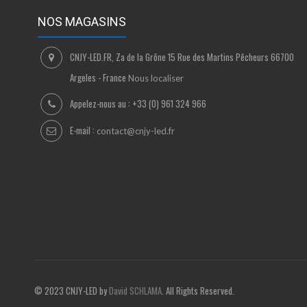
NOS MAGASINS
CNJY-LED.FR, Za de la Grône 15 Rue des Martins Pêcheurs 66700
Argeles - France
Nous localiser
Appelez-nous au :
+33 (0) 961 324 966
E-mail :
contact@cnjy-led.fr
© 2023 CNJY-LED by
David SCHLAMA
. All Rights Reserved.