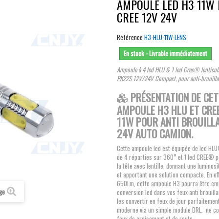
AMPOULE LED H3 11W 
CREE 12V 24V
Référence
H3-HLU-11W-LENS
En stock - Livrable immédiatement
Ampoule à 4 led HLU & 1 led Cree® lenticula
PK22S 12V/24V Compact, pour anti-brouilla
PRÉSENTATION DE CET
AMPOULE H3 HLU ET CR
11W POUR ANTI BROUILL
24V AUTO CAMION.
Cette ampoule led est équipée de led H
de 4 réparties sur 360° et 1 led CREE® p
la tête avec lentille, donnant une luminos
et apportant une solution compacte. En ef
650Lm, cette ampoule H3 pourra être em
age
conversion led dans vos feux anti brouill
les convertir en feux de jour parfaitemen
moderne via un simple module DRL. ne co
feux de croisement et de route.