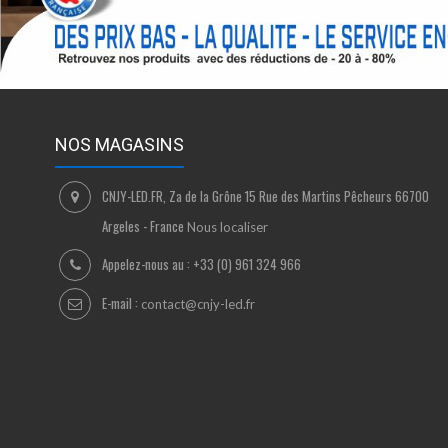
NOS MAGASINS
CNJY-LED.FR, Za de la Grône 15 Rue des Martins Pêcheurs 66700
Argeles - France
Nous localiser
Appelez-nous au :
+33 (0) 961 324 966
E-mail :
contact@cnjy-led.fr