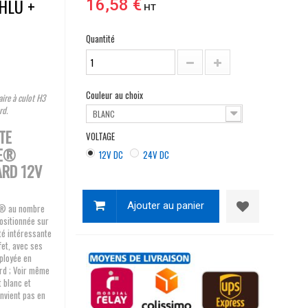
HLU +
16,58 €
HT
Quantité
Couleur au choix
ire à culot H3
rd.
BLANC
TE
VOLTAGE
EE®
12V DC
24V DC
ARD 12V
Ajouter au panier
LU® au nombre
ositionnée sur
ité intéressante
fet, avec ses
ployée en
ard ; Voir même
t blanc et
nvient pas en