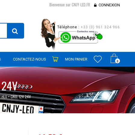
Bienvenue sur CNJY-LED.FR
CONNEXION
Téléphone :
+33 (0) 961 324 966
S
CONTACTEZ-NOUS
MON PANIER
0
 24V
 HLU + CREE 12V 24V