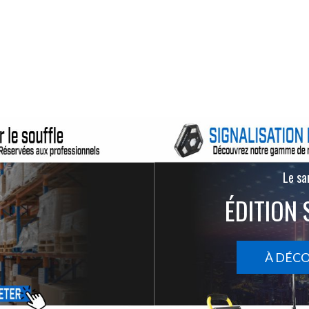
Le san
ÉDITION 
À DÉC