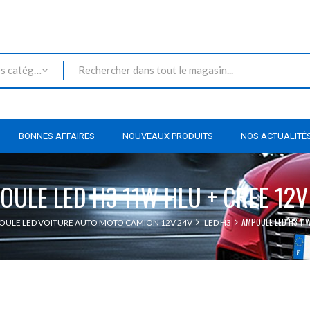
Toutes les catégories
BONNES AFFAIRES
NOUVEAUX PRODUITS
NOS ACTUALITÉ
OULE LED H3 11W HLU + CREE 12V
AMPOULE LED H3 11W
ULE LED VOITURE AUTO MOTO CAMION 12V 24V
LED H3