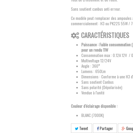
Sans soutient canbus anti erreur.
Ce modèle peut remplacer des ampoules 
commercialement : H3 ou PK22S 55W / 
CARACTÉRISTIQUES
Puissance : Faible consommation 
pour un rendu 11W
Consommation max : 0.12A 12V / 
Multivoltage 12/24V
Angle : 360°
Lumens : 650Lm
Dimensions : Conforme à une H3 d'
Sans soutient Canbus
Sans polarité (Dépolarisée)
Vendue à l'unité
Couleur d'éclairage disponible :
BLANC (7000K)
Tweet
Partager
Goog