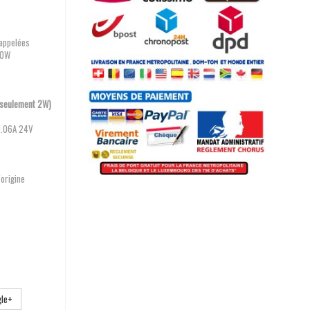
appelées
70W
(seulement 2W)
0.06A 24V
origine
le+