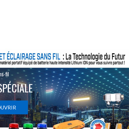
s-fil
SPÉCIALE
OUVRIR