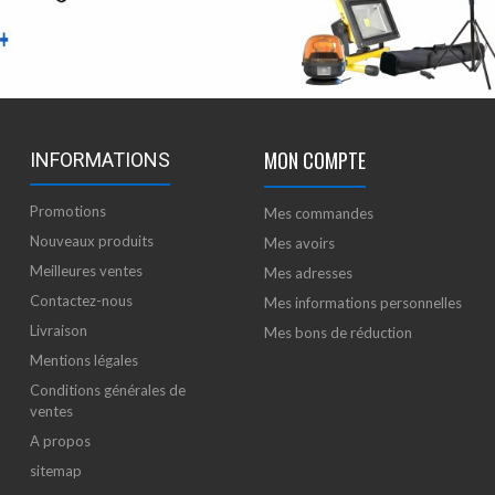
MON COMPTE
INFORMATIONS
Promotions
Mes commandes
Nouveaux produits
Mes avoirs
Meilleures ventes
Mes adresses
Contactez-nous
Mes informations personnelles
Livraison
Mes bons de réduction
Mentions légales
Conditions générales de
ventes
A propos
sitemap