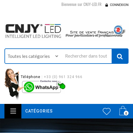
Bienvenue sur CNJY-LED.FR
CONNEXION
Téléphone :
+33 (0) 961 324 966
CATÉGORIES
0