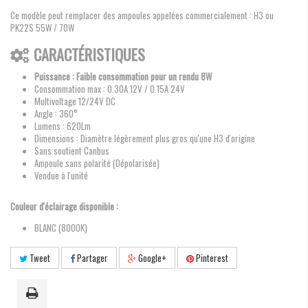
Ce modèle peut remplacer des ampoules appelées commercialement : H3 ou
PK22S 55W / 70W
CARACTÉRISTIQUES
Puissance : Faible consommation pour un rendu 8W
Consommation max : 0.30A 12V / 0.15A 24V
Multivoltage 12/24V DC
Angle : 360°
Lumens : 620Lm
Dimensions : Diamètre légèrement plus gros qu'une H3 d'origine
Sans soutient Canbus
Ampoule sans polarité (Dépolarisée)
Vendue à l'unité
Couleur d'éclairage disponible :
BLANC (8000K)
Tweet
Partager
Google+
Pinterest