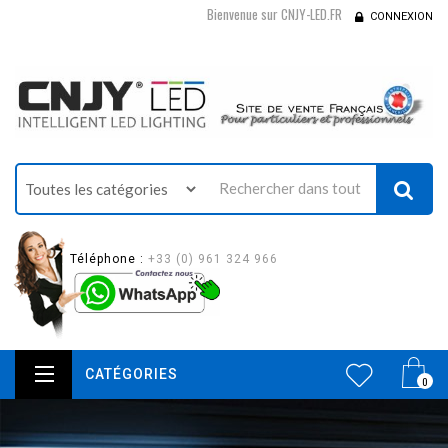
Bienvenue sur CNJY-LED.FR
CONNEXION
Téléphone :
+33 (0) 961 324 966
CATÉGORIES
0