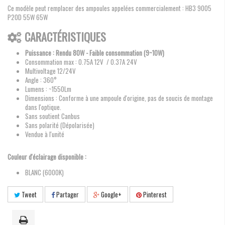
Ce modèle peut remplacer des ampoules appelées commercialement : HB3 9005
P20D 55W 65W
CARACTÉRISTIQUES
Puissance : Rendu 80W - Faible consommation (9~10W)
Consommation max : 0.75A 12V / 0.37A 24V
Multivoltage 12/24V
Angle : 360°
Lumens : ~1550Lm
Dimensions : Conforme à une ampoule d'origine, pas de soucis de montage
dans l'optique.
Sans soutient Canbus
Sans polarité (Dépolarisée)
Vendue à l'unité
Couleur d'éclairage disponible :
BLANC (6000K)
Tweet
Partager
Google+
Pinterest