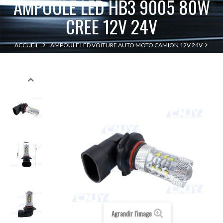
AMPOULE LED HB3 9005 80W
CREE 12V 24V
ACCUEIL
AMPOULE LED VOITURE AUTO MOTO CAMION 12V 24V
AMPOULE LED HB3 9005 80W CREE 12V 24V
LED HB3 - 9005
Agrandir l'image