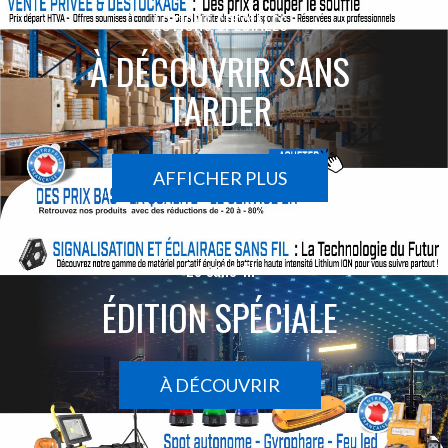
ACTIONS SPÉCIALES
À DÉCOUVRIR SANS
TARDER
AFFICHER PLUS
Le sans-fil
ÉDITION SPÉCIALE
À DÉCOUVRIR