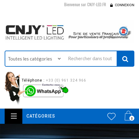
Bienvenue sur CNJY-LED.FR
CONNEXION
Téléphone :
+33 (0) 961 324 966
CATÉGORIES
0