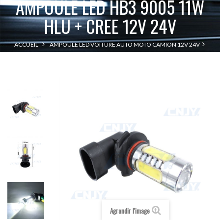
AMPOULE LED HB3 9005 11W
HLU + CREE 12V 24V
ACCUEIL
AMPOULE LED VOITURE AUTO MOTO CAMION 12V 24V
AMPOULE LED HB3 9005 11W HLU + CREE 12V 24V
LED HB3 - 9005
Agrandir l'image