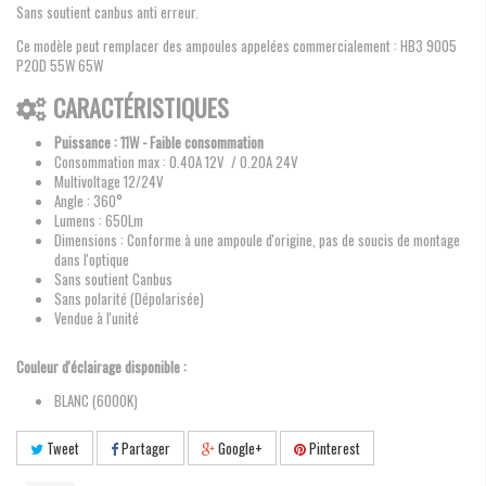
Sans soutient canbus anti erreur.
Ce modèle peut remplacer des ampoules appelées commercialement : HB3 9005
P20D 55W 65W
CARACTÉRISTIQUES
Puissance : 11W - Faible consommation
Consommation max : 0.40A 12V / 0.20A 24V
Multivoltage 12/24V
Angle : 360°
Lumens : 650Lm
Dimensions : Conforme à une ampoule d'origine, pas de soucis de montage
dans l'optique
Sans soutient Canbus
Sans polarité (Dépolarisée)
Vendue à l'unité
Couleur d'éclairage disponible :
BLANC (6000K)
Tweet
Partager
Google+
Pinterest