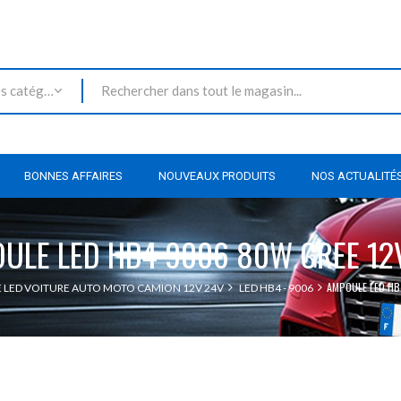
Toutes les catégories
BONNES AFFAIRES
NOUVEAUX PRODUITS
NOS ACTUALITÉ
ULE LED HB4 9006 80W CREE 12
AMPOULE LED HB
LED VOITURE AUTO MOTO CAMION 12V 24V
LED HB4 - 9006