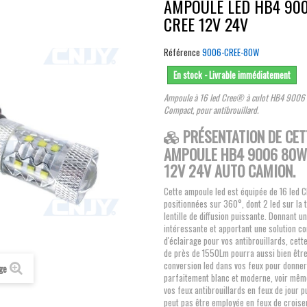
AMPOULE LED HB4 90
CREE 12V 24V
Référence
9006-CREE-80W
En stock - Livrable immédiatement
Ampoule à 16 led Cree®
à culot HB4 9006
Compact, pour antibrouillard
.
PRÉSENTATION DE CET
AMPOULE HB4 9006 80
12V 24V AUTO CAMION.
Cette ampoule led est équipée de 16 led
positionnées sur 360°, dont 2 led sur la 
lentille de diffusion puissante. Donnant u
intéressante et apportant une solution c
d'éclairage pour vos antibrouillards, cet
de près de 1550Lm pourra aussi bien êtr
conversion led dans vos feux pour donner
age
parfaitement blanc et moderne, voir mê
vos feux antibrouillards en feux de jour p
peut pas être employée en feux de crois