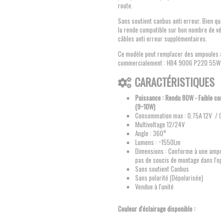
route.
Sans soutient canbus anti erreur. Bien q
la rende compatible sur bon nombre de v
câbles anti erreur supplémentaires.
Ce modèle peut remplacer des ampoules 
commercialement : HB4 9006 P22D 55W
CARACTÉRISTIQUES
Puissance : Rendu 80W - Faible c
(9~10W)
Consommation max : 0.75A 12V / 
Multivoltage 12/24V
Angle : 360°
Lumens : ~1550Lm
Dimensions : Conforme à une ampou
pas de soucis de montage dans l'o
Sans soutient Canbus
Sans polarité (Dépolarisée)
Vendue à l'unité
Couleur d'éclairage disponible :