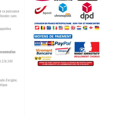
ue sa puissance
éhicules sans
appelées
onsommation
0.37A 24V
le d'origine,
ptique.