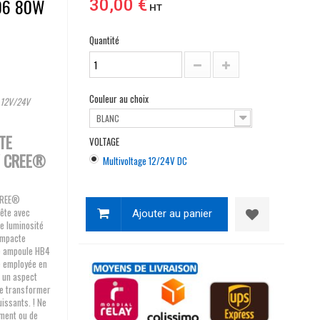
06 80W
30,00 €
HT
Quantité
Couleur au choix
 12V/24V
BLANC
TE
VOLTAGE
W CREE®
Multivoltage 12/24V DC
 CREE®
tête avec
Ajouter au panier
ne luminosité
ompacte
te ampoule HB4
e employée en
 un aspect
me transformer
uissants. ! Ne
ement ou de