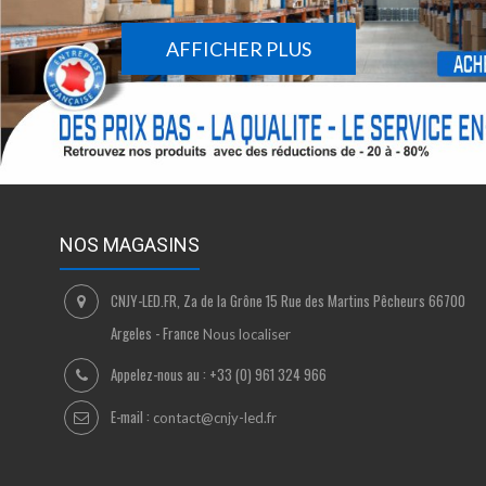
AFFICHER PLUS
NOS MAGASINS
CNJY-LED.FR, Za de la Grône 15 Rue des Martins Pêcheurs 66700
Argeles - France
Nous localiser
Appelez-nous au :
+33 (0) 961 324 966
E-mail :
contact@cnjy-led.fr