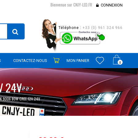
Bienvenue sur CNJY-LED.FR
CONNEXION
Téléphone :
+33 (0) 961 324 966
S
CONTACTEZ-NOUS
MON PANIER
0
V 24V
4 9006 80W CREE 12V 24V