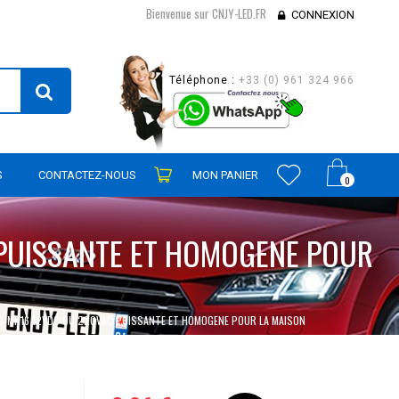
Bienvenue sur CNJY-LED.FR
CONNEXION
Téléphone :
+33 (0) 961 324 966
S
CONTACTEZ-NOUS
MON PANIER
0
 PUISSANTE ET HOMOGENE POUR
10-MR16 12VDC OU 220VAC PUISSANTE ET HOMOGENE POUR LA MAISON