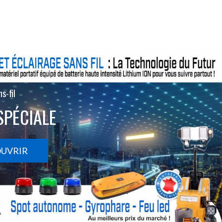
s-fil
SPÉCIALE
OUVRIR