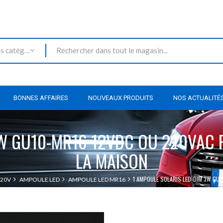
Toutes les catégories
BONNES AFFAIRES
NOUVEAUX PRODUITS
NOS ACTUALITÉ
3W GU10-MR16 12VDC OU 220VAC
LA MAISON
1 AMPOULE SOLARIS LED-DIM 3W GU
220V
AMPOULE LED
AMPOULE LED MR16