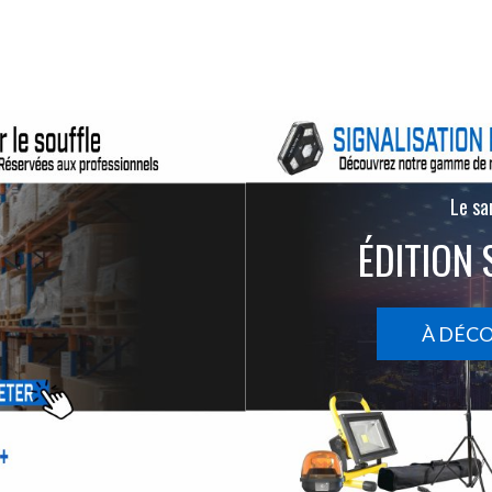
Le san
ÉDITION 
À DÉC