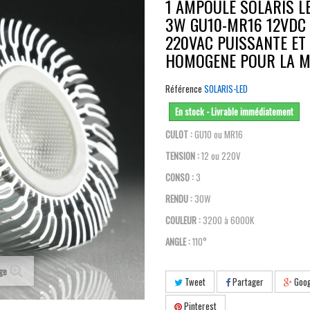
1 AMPOULE SOLARIS L
3W GU10-MR16 12VDC 
220VAC PUISSANTE ET
HOMOGENE POUR LA M
Référence
SOLARIS-LED
En stock - Livrable immédiatement
CULOT :
GU10 ou MR16
TENSION :
12 ou 220V
CONSO :
3
RENDU :
30W
COULEUR :
3200 à 6000K
ANGLE :
110°
age
Tweet
Partager
Goog
Pinterest