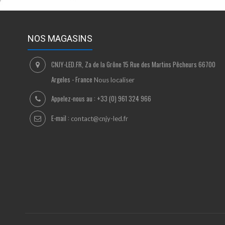
NOS MAGASINS
CNJY-LED.FR, Za de la Grône 15 Rue des Martins Pêcheurs 66700
Argeles - France
Nous localiser
Appelez-nous au :
+33 (0) 961 324 966
E-mail :
contact@cnjy-led.fr