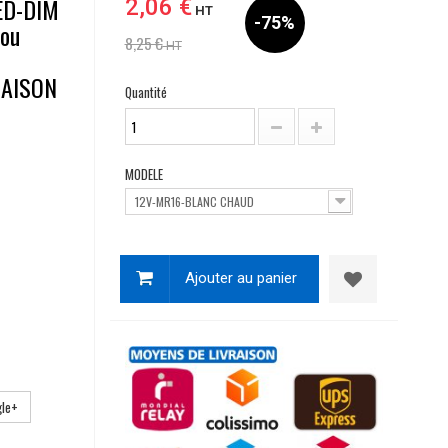
ED-DIM
2,06 €
HT
-75%
ou
8,25 €
HT
AISON
Quantité
MODELE
12V-MR16-BLANC CHAUD
Ajouter au panier
le+