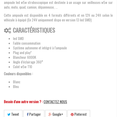
ampoule led w5w stroboscopique est destinée à un usage sur veilleuses w5w sur
auto, moto, quad, camion, dépanneuse, ...
Cette ampoule est disponible en 4 formats différents et en 12V ou 24V selon le
véhicule à équipé (En 24V uniquement dispo en version 13 led SMD)
CARACTÉRISTIQUES
led SMD
Faible consommation
Système autonome et intégré à l'ampoule
Plug and play*
Blancheur 6000K
Angle d'éclairage 360°
Culot w5w T10
Couleurs disponibles :
Blanc
Bleu
Besoin d'une autre version ? :
CONTACTEZ NOUS
Tweet
Partager
Google+
Pinterest