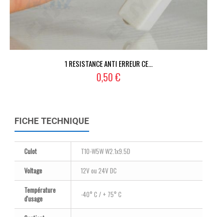
1 RESISTANCE ANTI ERREUR CE...
0,50 €
FICHE TECHNIQUE
Culot
T10-W5W W2.1x9.5D
Voltage
12V ou 24V DC
Température
-40° C / + 75° C
d'usage