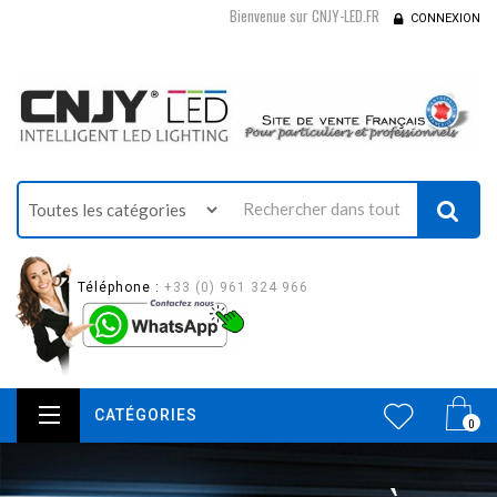
Bienvenue sur CNJY-LED.FR
CONNEXION
Téléphone :
+33 (0) 961 324 966
CATÉGORIES
0