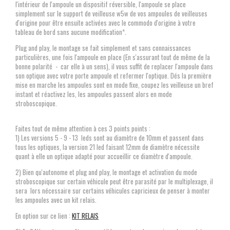
l'intérieur de l'ampoule un dispositif réversible, l'ampoule se place
simplement sur le support de veilleuse w5w de vos ampoules de veilleuses
d'origine pour être ensuite activées avec le commodo d'origine à votre
tableau de bord sans aucune modification*.
Plug and play, le montage se fait simplement et sans connaissances
particulières, une fois l'ampoule en place (En s'assurant tout de même de la
bonne polarité - car elle à un sens), il vous suffit de replacer l'ampoule dans
son optique avec votre porte ampoule et refermer l'optique. Dés la première
mise en marche les ampoules sont en mode fixe, coupez les veilleuse un bref
instant et réactivez les, les ampoules passent alors en mode
stroboscopique.
Faites tout de même attention à ces 3 points points :
1) Les versions 5 - 9 - 13 leds sont au diamètre de 10mm et passent dans
tous les optiques, la version 21 led faisant 12mm de diamètre nécessite
quant à elle un optique adapté pour accueillir ce diamètre d'ampoule.
2) Bien qu'autonome et plug and play, le montage et activation du mode
stroboscopique sur certain véhicule peut être parasité par le multiplexage, il
sera lors nécessaire sur certains véhicules capricieux de penser à monter
les ampoules avec un kit relais.
En option sur ce lien :
KIT RELAIS