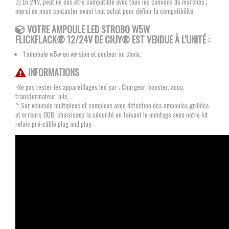
3) En 24V, peut ne pas être compatible avec tous les camions du marchés ;
merci de nous contacter avant tout achat pour définir la compatibilité.
VOTRE AMPOULE LED STROBO W5W
FLICKFLACK® 12/24V
DE CNJY®
EST VENDUE À L'UNITÉ :
1 ampoule w5w en version et couleur au choix.
INFORMATIONS
-Ne pas tester les appareillages led sur ; Chargeur, booster, accu,
transformateur, pile,...
*: Sur véhicule multiplexé et complexe avec détection des ampoules grillées
et erreurs ODB, choisissez la sécurité en faisant le montage avec notre kit
relais pré-câblé plug and play.