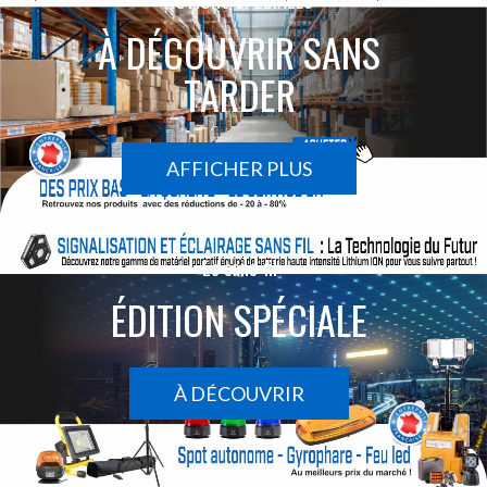
ACTIONS SPÉCIALES
À DÉCOUVRIR SANS
TARDER
AFFICHER PLUS
Le sans-fil
ÉDITION SPÉCIALE
À DÉCOUVRIR