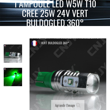
1 AMPOULE LED W5W T10
CREE 25W 24V VERT
BULDOGLED 360°
ACCUEIL
AMPOULE LED VOITURE AUTO MOTO CAMION 12V 24V
1 AMPOULE LED W5W T10 CREE 25W 24V
T10 - W5W - W2.1X9.5D
24V
VERT BULDOGLED 360°
Agrandir l'image