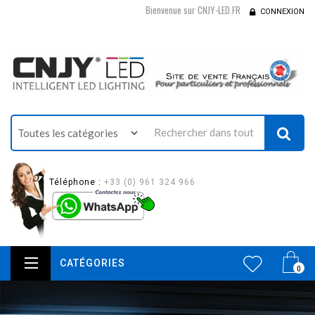
Bienvenue sur CNJY-LED.FR
CONNEXION
Téléphone :
+33 (0) 961 324 966
CATÉGORIES
0