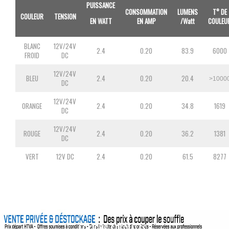
PUISSANCE
CONSOMMATION
LUMENS
T° DE
COULEUR
TENSION
EN WATT
EN AMP
/Watt
COULEU
BLANC
12V/24V
2.4
0.20
83.9
6000
FROID
DC
12V/24V
BLEU
2.4
0.20
20.4
>1000
DC
12V/24V
ORANGE
2.4
0.20
34.8
1619
DC
12V/24V
ROUGE
2.4
0.20
36.2
1381
DC
VERT
12V DC
2.4
0.20
61.5
8277