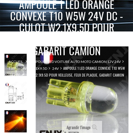
AMPOULE 1 LED ORANGE
CONVEXE T10 W5W 24V DC -
CULOT W2.1X9.5D POUR
VEILLEUSE, FEUX DE PLAQUE,
GABARIT CAMION
ACCUEIL
AMPOULE LED VOITURE AUTO MOTO CAMION 12V 24V
AMPOULE 1 LED ORANGE CONVEXE T10 W5W
T10 - W5W - W2.1X9.5D
24V
24V DC -CULOT W2.1X9.5D POUR VEILLEUSE, FEUX DE PLAQUE, GABARIT CAMION
Agrandir l'image