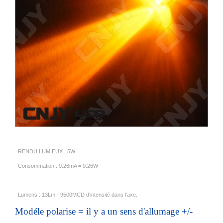
RENDU LUMIEUX : 5W
Consommation : 0.26mA = 0.26W
Lumens : 13Lm - 9500MCD d'intensité dans l'axe.
Modéle polarise = il y a un sens d'allumage +/-