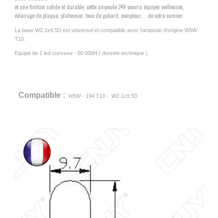
et une finition solide et durable, cette ampoule 24V pourra équiper veilleuses,
éclairage de plaque, plafonnier, feux de gabarit, compteur,... de votre camion.
La base W2.1x9.5D est universel et compatible avec l'ampoule d'origine W5W
T10.
Equipé de 1 led convexe - 50.000H ( donnée technique ).
Compatible :
W5W - 194 T10 - W2.1x9.5D