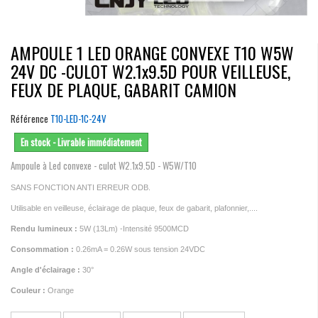
AMPOULE 1 LED ORANGE CONVEXE T10 W5W
24V DC -CULOT W2.1x9.5D POUR VEILLEUSE,
FEUX DE PLAQUE, GABARIT CAMION
Référence
T10-LED-1C-24V
En stock - Livrable immédiatement
Ampoule à Led convexe - culot W2.1x9.5D - W5W/T10
SANS FONCTION ANTI ERREUR ODB.
Utilisable en veilleuse, éclairage de plaque, feux de gabarit, plafonnier,....
Rendu lumineux :
5W (13Lm) -Intensité 9500MCD
Consommation :
0.26mA = 0.26W sous tension 24VDC
Angle d'éclairage :
30°
Couleur :
Orange