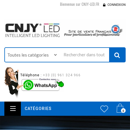
Bienvenue sur CNJY-LED.FR
CONNEXION
Téléphone :
+33 (0) 961 324 966
CATÉGORIES
0