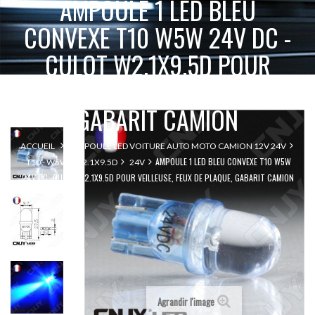
AMPOULE 1 LED BLEU
CONVEXE T10 W5W 24V DC -
CULOT W2.1X9.5D POUR
VEILLEUSE, FEUX DE PLAQUE,
GABARIT CAMION
ACCUEIL
AMPOULE LED VOITURE AUTO MOTO CAMION 12V 24V
AMPOULE 1 LED BLEU CONVEXE T10 W5W
T10 - W5W - W2.1X9.5D
24V
24V DC -CULOT W2.1X9.5D POUR VEILLEUSE, FEUX DE PLAQUE, GABARIT CAMION
Agrandir l'image