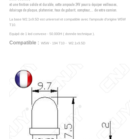
et une finition solide et durable, cette ampoule 24V pourra équiper veilleuses,
éclairage de plaque, plafonnier, feux de gabarit, compteur,... de votre camion.
La base W2.1x9.5D est universel et compatible avec l'ampoule d'origine W5W
T10.
Equipé de 1 led convexe - 50.000H ( donnée technique ).
Compatible :
W5W - 194 T10 - W2.1x9.5D