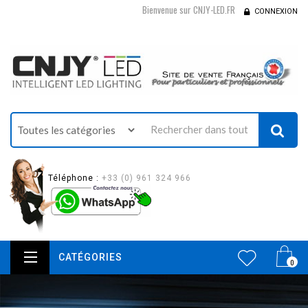
Bienvenue sur CNJY-LED.FR
CONNEXION
Téléphone :
+33 (0) 961 324 966
CATÉGORIES
0