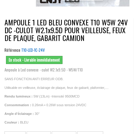
AMPOULE 1 LED BLEU CONVEXE T10 W5W 24V
DC -CULOT W2.1x9.5D POUR VEILLEUSE, FEUX
DE PLAQUE, GABARIT CAMION
Référence
T10-LED-1C-24V
En stock - Livrable immédiatement
Ampoule à Led convexe - culot W2.1x9.5D - W5W/T10
SANS FONCTION ANTI ERREUR ODB.
Utilisable en veilleuse, éclairage de plaque, feux de gabarit, plafonnier,....
Rendu lumineux :
5W (13Lm) -Intensité 9500MCD
Consommation :
0.26mA = 0.26W sous tension 24VDC
Angle d'éclairage :
30°
Couleur :
BLEU