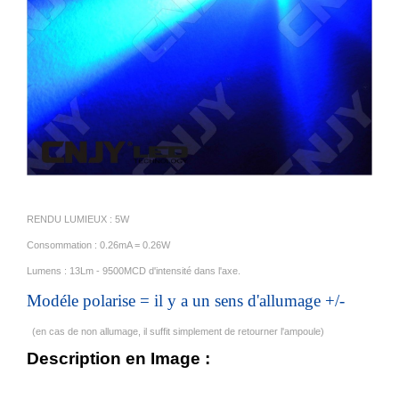
RENDU LUMIEUX : 5W
Consommation : 0.26mA = 0.26W
Lumens : 13Lm - 9500MCD d'intensité dans l'axe.
Modéle polarise = il y a un sens d'allumage +/-
(en cas de non allumage, il suffit simplement de retourner l'ampoule)
Description en Image :