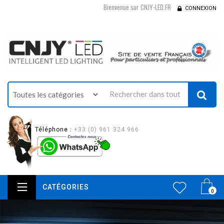
Bienvenue sur CNJY-LED.FR
CONNEXION
Téléphone :
+33 (0) 961 324 966
CATÉGORIES
0