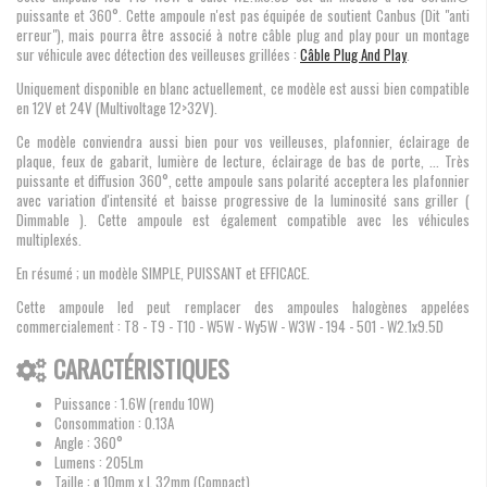
puissante et 360°. Cette ampoule n'est pas équipée de soutient Canbus (Dit "anti
erreur"), mais pourra être associé à notre câble plug and play pour un montage
sur véhicule avec détection des veilleuses grillées :
Câble Plug And Play
.
Uniquement disponible en blanc actuellement, ce modèle est aussi bien compatible
en 12V et 24V (Multivoltage 12>32V).
Ce modèle conviendra aussi bien pour vos veilleuses, plafonnier, éclairage de
plaque, feux de gabarit, lumière de lecture, éclairage de bas de porte, ... Très
puissante et diffusion 360°, cette ampoule sans polarité acceptera les plafonnier
avec variation d'intensité et baisse progressive de la luminosité sans griller (
Dimmable ). Cette ampoule est également compatible avec les véhicules
multiplexés.
En résumé ; un modèle SIMPLE, PUISSANT et EFFICACE.
Cette ampoule led peut remplacer des ampoules halogènes appelées
commercialement : T8 - T9 - T10 - W5W - Wy5W - W3W - 194 - 501 - W2.1x9.5D
CARACTÉRISTIQUES
Puissance : 1.6W (rendu 10W)
Consommation : 0.13A
Angle : 360°
Lumens : 205Lm
Taille : ø 10mm x L 32mm (Compact)