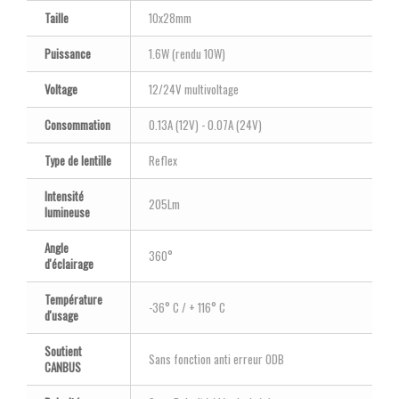
Taille
10x28mm
Puissance
1.6W (rendu 10W)
Voltage
12/24V multivoltage
Consommation
0.13A (12V) - 0.07A (24V)
Type de lentille
Reflex
Intensité
205Lm
lumineuse
Angle
360°
d'éclairage
Température
-36° C / + 116° C
d'usage
Soutient
Sans fonction anti erreur ODB
CANBUS