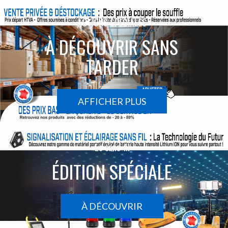
ACTIONS SPÉCIALES
À DÉCOUVRIR SANS
TARDER
AFFICHER PLUS
Le sans-fil
ÉDITION SPÉCIALE
À DÉCOUVRIR