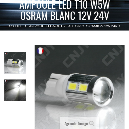
AMPOULE LED T10 W5W
OSRAM BLANC 12V 24V
ACCUEIL
AMPOULE LED VOITURE AUTO MOTO CAMION 12V 24V
AMPOULE LED T10 W5W OSRAM BLANC 12V 24V
T10 - W5W - W2.1X9.5D
Agrandir l'image