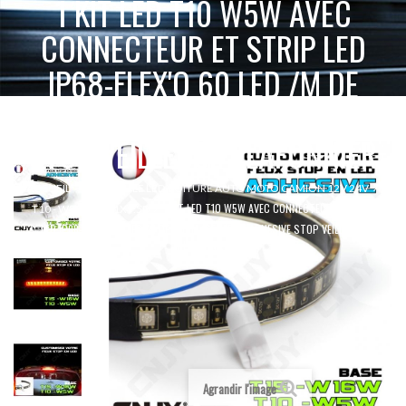
1 KIT LED T10 W5W AVEC
CONNECTEUR ET STRIP LED
IP68-FLEX'O 60 LED /M DE
20CM (SECABLE) ADHESIVE
STOP VEILLEUSE PLAFONNIER
ACCUEIL
AMPOULE LED VOITURE AUTO MOTO CAMION 12V 24V
1 KIT LED T10 W5W AVEC CONNECTEUR ET STRIP
T10 - W5W - W2.1X9.5D
LED IP68-FLEX'O 60 LED /M DE 20CM (SECABLE) ADHESIVE STOP VEILLEUSE
PLAFONNIER
Agrandir l'image