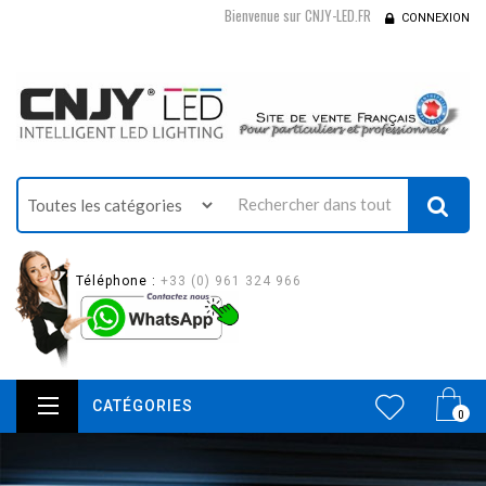
Bienvenue sur CNJY-LED.FR
CONNEXION
Téléphone :
+33 (0) 961 324 966
CATÉGORIES
0