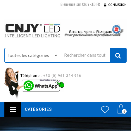
Bienvenue sur CNJY-LED.FR
CONNEXION
Téléphone :
+33 (0) 961 324 966
CATÉGORIES
0