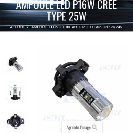
AMPOULE LED P16W CREE
TYPE 25W
ACCUEIL
AMPOULE LED VOITURE AUTO MOTO CAMION 12V 24V
AMPOULE LED P16W CREE TYPE 25W
Agrandir l'image