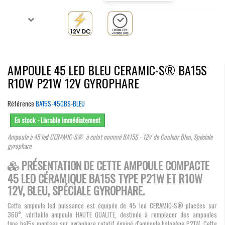
AMPOULE 45 LED BLEU CERAMIC-S® BA15S
R10W P21W 12V GYROPHARE
Référence
BA15S-45CBS-BLEU
En stock - Livrable immédiatement
Ampoule à 45 led CERAMIC-S® à culot nommé BA15S - 12V de Couleur Bleu, Spéciale
gyrophare.
PRÉSENTATION DE CETTE AMPOULE COMPACTE
45 LED CÉRAMIQUE BA15S TYPE P21W ET R10W
12V, BLEU, SPÉCIALE GYROPHARE.
Cette ampoule led puissance est équipée de 45 led CERAMIC-S® placées sur
360°, véritable ampoule HAUTE QUALITE, destinée à remplacer des ampoules
type ba15s montées sur gyrophare rotatif équipé d'ampoule halogène P21W. Cette