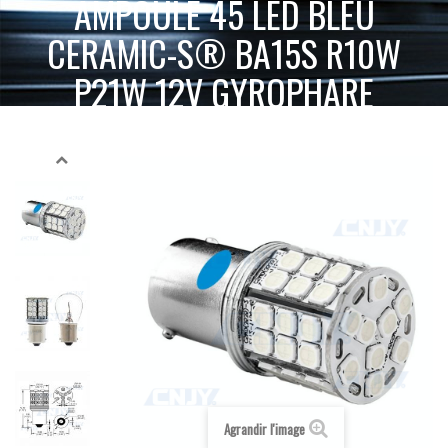
AMPOULE 45 LED BLEU
CERAMIC-S® BA15S R10W
P21W 12V GYROPHARE
AMPOULE
ACCUEIL
GYROPHARE LED
AMPOULE DE RECHANGE
45 LED BLEU CERAMIC-S® BA15S R10W P21W 12V GYROPHARE
Agrandir l'image