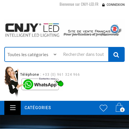
Bienvenue sur CNJY-LED.FR
CONNEXION
Téléphone :
+33 (0) 961 324 966
CATÉGORIES
0