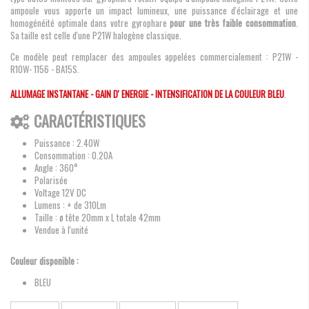
ampoule vous apporte un impact lumineux, une puissance d'éclairage et une
homogénéité optimale dans votre gyrophare
pour une très faible consommation
.
Sa taille est celle d'une P21W halogène classique.
Ce modèle peut remplacer des ampoules appelées commercialement : P21W -
R10W- 1156 - BA15S.
ALLUMAGE INSTANTANE - GAIN D' ENERGIE - INTENSIFICATION DE LA COULEUR BLEU
.
CARACTÉRISTIQUES
Puissance : 2.40W
Consommation : 0.20A
Angle : 360°
Polarisée
Voltage 12V DC
Lumens : + de 310Lm
Taille : ø tête 20mm x L totale 42mm
Vendue à l'unité
Couleur disponible :
BLEU