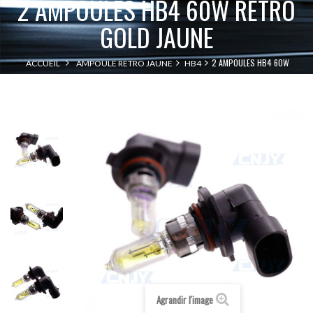
2 AMPOULES HB4 60W RETRO
GOLD JAUNE
2 AMPOULES HB4 60W
ACCUEIL
AMPOULE RETRO JAUNE
HB4
RETRO GOLD JAUNE
Agrandir l'image