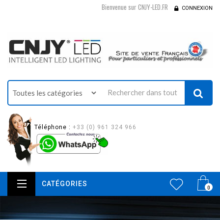
Bienvenue sur CNJY-LED.FR
CONNEXION
Téléphone :
+33 (0) 961 324 966
CATÉGORIES
0