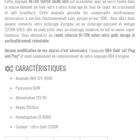
Cette ampoule
RETRO SUPER JAUNE HB4
est assemblée avec un verre teinté dans
la masse donnant un look retro à votre éclairage de feux de route, de croisement
et anti brouillard. Cette ampoule possède les composants électroniques
nécessaires à son bon fonctionnement sans aucune erreur ODB. Vous allez donc
pouvoir convertir votre éclairage d'origine en un éclairage puissant et vintage
3200K GOLD, afin de contraster avec un éclairage moderne en led ou xenon super
tendance. Vous obtiendrez un
rendu colorisé BI-TON selon votre goût, design et
particulièrement redoutable
.
Aucune modification de vos phares n’est nécessaire
, l'ampoule
HB4 Gold est Plug
and Play*
et vient simplement en remplacement de votre ampoule HB4 d’origine.
CARACTÉRISTIQUES
Ampoule HB4 12V 9006
Puissance 60W
Alimentation 12V DC
Rendu 1950Lm
Homologation CE ROHS
Couleur : rétro Gold 3200K