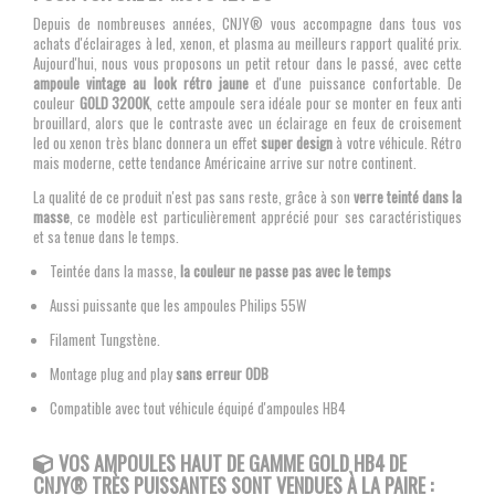
Depuis de nombreuses années, CNJY® vous accompagne dans tous vos
achats d'éclairages à led, xenon, et plasma au meilleurs rapport qualité prix.
Aujourd'hui, nous vous proposons un petit retour dans le passé, avec cette
ampoule vintage au look rétro jaune
et d'une puissance confortable. De
couleur
GOLD 3200K
, cette ampoule sera idéale pour se monter en feux anti
brouillard, alors que le contraste avec un éclairage en feux de croisement
led ou xenon très blanc donnera un effet
super design
à votre véhicule. Rétro
mais moderne, cette tendance Américaine arrive sur notre continent.
La qualité de ce produit n'est pas sans reste, grâce à son
verre teinté dans la
masse
, ce modèle est particulièrement apprécié pour ses caractéristiques
et sa tenue dans le temps.
Teintée dans la masse,
la couleur ne passe pas avec le temps
Aussi puissante que les ampoules Philips 55W
Filament Tungstène.
Montage plug and play
sans erreur ODB
Compatible avec tout véhicule équipé d'ampoules HB4
VOS AMPOULES
HAUT DE GAMME GOLD HB4 DE
CNJY®
TRÈS PUISSANTES SONT VENDUES À LA PAIRE :