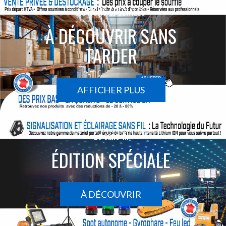
ACTIONS SPÉCIALES
À DÉCOUVRIR SANS
TARDER
AFFICHER PLUS
Le sans-fil
ÉDITION SPÉCIALE
À DÉCOUVRIR