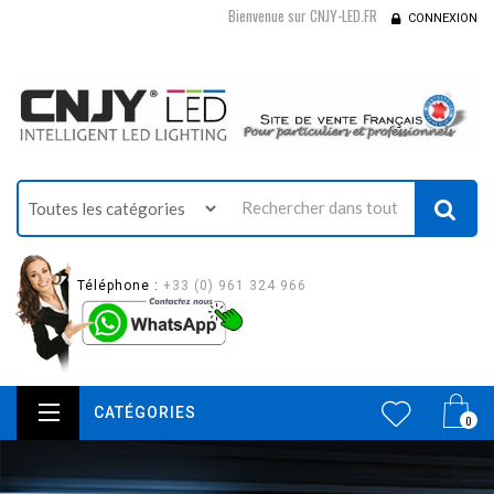
Bienvenue sur CNJY-LED.FR
CONNEXION
Téléphone :
+33 (0) 961 324 966
CATÉGORIES
0