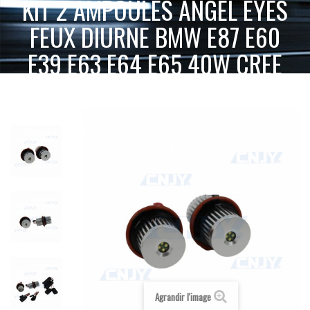
KIT 2 AMPOULES ANGEL EYES
FEUX DIURNE BMW E87 E60
E39 E63 E64 E65 40W CREE
12V
ACCUEIL
FEUX DE JOUR - ANGEL EYES LED 12V 24V
KIT 2 AMPOULES ANGEL EYES FEUX DIURNE BMW E87 E60
ANGEL EYES LED
E39 E63 E64 E65 40W CREE 12V
Agrandir l'image