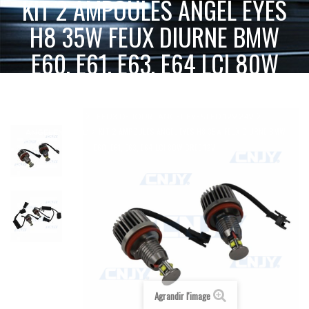
KIT 2 AMPOULES ANGEL EYES
H8 35W FEUX DIURNE BMW
E60, E61, E63, E64 LCI 80W
CREE 12V
ACCUEIL
FEUX DE JOUR - ANGEL EYES LED 12V 24V
KIT 2 AMPOULES ANGEL EYES H8 35W FEUX DIURNE BMW
ANGEL EYES LED
E60, E61, E63, E64 LCI 80W CREE 12V
Agrandir l'image