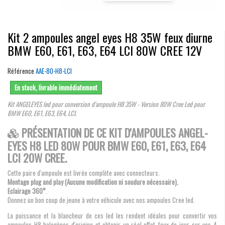
Kit 2 ampoules angel eyes H8 35W feux diurne
BMW E60, E61, E63, E64 LCI 80W CREE 12V
Référence
AAE-80-H8-LCI
En stock, livrable immédiatement
Kit ANGELEYES led pour conversion d'ampoule H8 35W - Version 80W Cree Led pour
BMW E60, E61, E63, E64, LCI
.
PRÉSENTATION DE CE KIT D'AMPOULES ANGEL-
EYES H8 LED 80W POUR BMW E60, E61, E63, E64
LCI 20W CREE.
Cette paire d'ampoule est livrée complète avec connecteurs.
Montage plug and play (Aucune modification ni soudure nécessaire).
Eclairage 360°
.
Donnez un bon coup de jeune à votre véhicule avec nos ampoules Cree led.
La puissance et la blancheur de ces led les rendent idéales pour convertir vos
ampoules H8 halogènes d'origine et obtenir un réel effet feux de jour sur vos 4