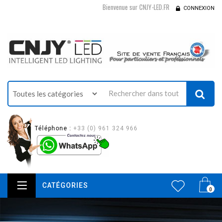
Bienvenue sur CNJY-LED.FR
CONNEXION
Téléphone :
+33 (0) 961 324 966
CATÉGORIES
0