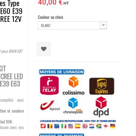
yes Type
40,00 €
HT
 E60 E39
CREE 12V
Couleur au choix
BLANC
W pour BMW E87
KIT
CREE LED
E39 E63
complète avec
tion ni soudure
e led 10W
.
hicule avec nos