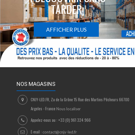
TARDER
AFFICHER PLUS
NOS MAGASINS
CNJY-LED.FR, Za de la Grône 15 Rue des Martins Pêcheurs 66700
Argeles - France
Nous localiser
Appelez-nous au :
+33 (0) 961 324 966
E-mail :
contact@cnjy-led.fr