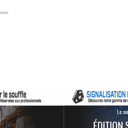
mateur.
Le san
ÉDITION 