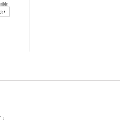
nible
le+
 :