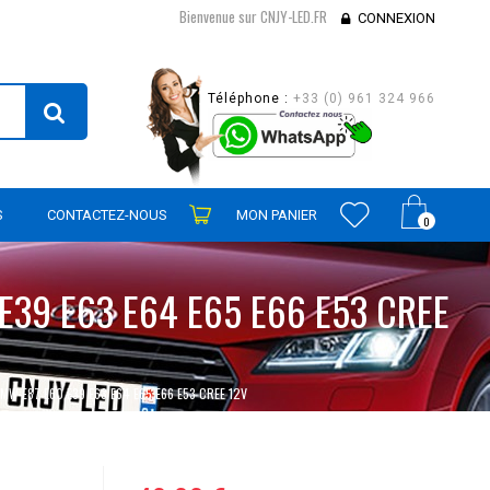
Bienvenue sur CNJY-LED.FR
CONNEXION
Téléphone :
+33 (0) 961 324 966
S
CONTACTEZ-NOUS
MON PANIER
0
E39 E63 E64 E65 E66 E53 CREE
MW E87 E60 E39 E63 E64 E65 E66 E53 CREE 12V