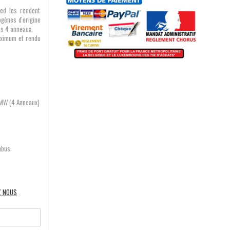
ed les rendent
ogènes d'origine
vos 4 anneaux.
aximum et rendu
 BMW (4 Anneaux)
anbus
Z NOUS