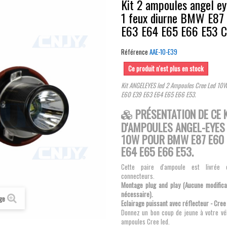
Kit 2 ampoules angel e
1 feux diurne BMW E87
E63 E64 E65 E66 E53 
Référence
AAE-10-E39
Ce produit n'est plus en stock
Kit ANGELEYES led 2 Ampoules Cree Led 10
E60 E39 E63 E64 E65 E66 E53
.
PRÉSENTATION DE CE 
D'AMPOULES ANGEL-EYES 
10W POUR BMW E87 E60 
E64 E65 E66 E53.
Cette paire d'ampoule est livrée 
connecteurs.
Montage plug and play (Aucune modifica
nécessaire).
age
Eclairage puissant avec réflecteur - Cre
Donnez un bon coup de jeune à votre vé
ampoules Cree led.