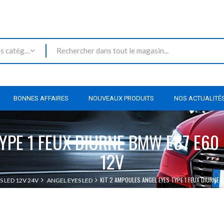
Toutes les catégories
BONNES AFFAIRES
NOUVEAUX PRODUITS
NOS ACTUALITÉ
YPE 1 FEUX DIURNE BMW E87 E60 
12V
KIT 2 AMPOULES ANGEL EYES TYPE 1 FEUX DIURNE B
S LED 12V 24V
ANGEL EYES LED