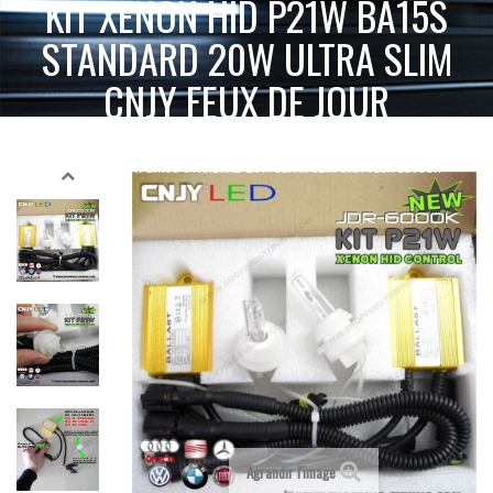
KIT XENON HID P21W BA15S
STANDARD 20W ULTRA SLIM
CNJY FEUX DE JOUR
KIT
ACCUEIL
XENON HID 12V 24V
BA15S P21W - T20 W21W
XENON HID P21W BA15S STANDARD 20W ULTRA SLIM CNJY FEUX DE JOUR
Agrandir l'image