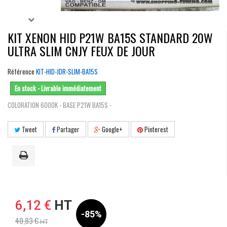
KIT XENON HID P21W BA15S STANDARD 20W
ULTRA SLIM CNJY FEUX DE JOUR
Référence
KIT-HID-JDR-SLIM-BA15S
En stock - Livrable immédiatement
COLORATION 6000K - BASE P21W BA15S -
Tweet
Partager
Google+
Pinterest
6,12 €
HT
-85%
40,83 €
HT