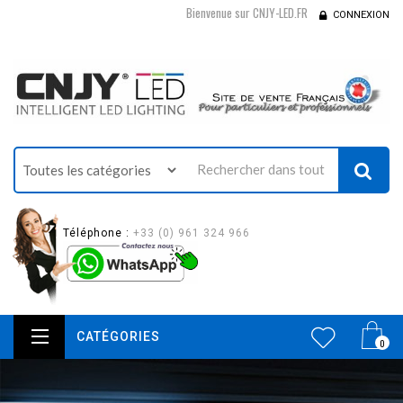
Bienvenue sur CNJY-LED.FR
CONNEXION
Téléphone :
+33 (0) 961 324 966
CATÉGORIES
0