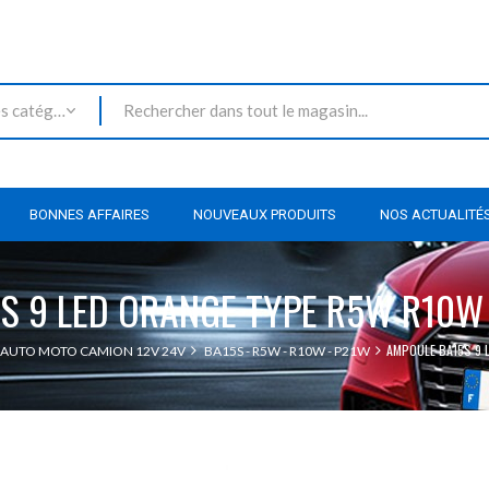
Toutes les catégories
BONNES AFFAIRES
NOUVEAUX PRODUITS
NOS ACTUALITÉ
S 9 LED ORANGE TYPE R5W R10W 
AMPOULE BA15S 9 
 AUTO MOTO CAMION 12V 24V
BA15S - R5W - R10W - P21W