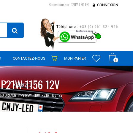
Bienvenue sur CNJY-LED.FR
CONNEXION
Téléphone :
+33 (0) 961 324 966
S
CONTACTEZ-NOUS
MON PANIER
0
P21W 1156 12V
LED ORANGE TYPE R5W R10W P21W 1156 12V