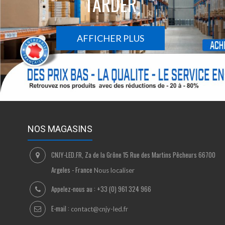
TARDER
AFFICHER PLUS
NOS MAGASINS
CNJY-LED.FR, Za de la Grône 15 Rue des Martins Pêcheurs 66700
Argeles - France
Nous localiser
Appelez-nous au :
+33 (0) 961 324 966
E-mail :
contact@cnjy-led.fr