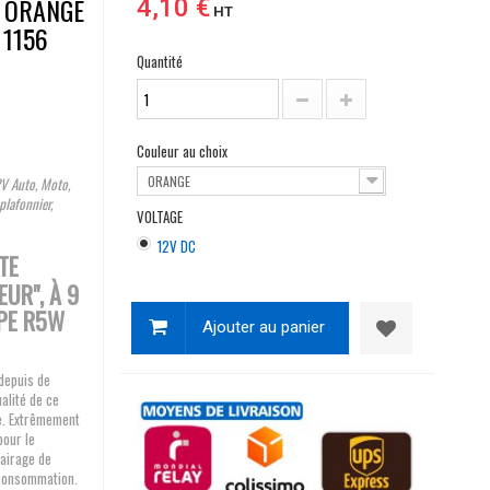
 ORANGE
4,10 €
HT
1156
Quantité
Couleur au choix
ORANGE
V Auto, Moto,
plafonnier,
VOLTAGE
12V DC
TE
UR", À 9
PE R5W
Ajouter au panier
depuis de
alité de ce
re. Extrêmement
pour le
airage de
e consommation.