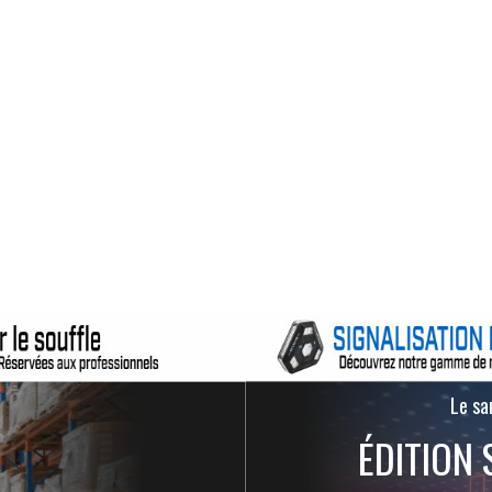
Le san
ÉDITION 