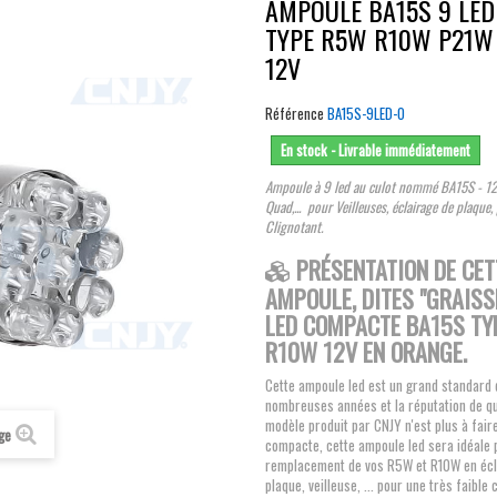
AMPOULE BA15S 9 LED
TYPE R5W R10W P21W 
12V
Référence
BA15S-9LED-O
En stock - Livrable immédiatement
Ampoule à 9 led au culot nommé BA15S - 12
Quad,... pour Veilleuses, éclairage de plaque, 
Clignotant.
PRÉSENTATION DE CET
AMPOULE, DITES "GRAISSE
LED COMPACTE BA15S TY
R10W 12V EN ORANGE.
Cette ampoule led est un grand standard 
nombreuses années et la réputation de qu
modèle produit par CNJY n'est plus à fai
age
compacte, cette ampoule led sera idéale 
remplacement de vos R5W et R10W en écl
plaque, veilleuse, ... pour une très faibl