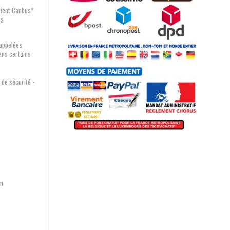
tient Canbus*
 à
appelées
ns certains
de sécurité -
mm