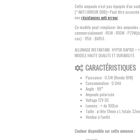
Cette ampoule n'est pas équipée d'un sou
(*:ANTI ERREUR ODB)> Peut être associée
nos
résistances anti erreur
.
Ce modèle peut remplacer des ampoules 
commercialement : R5W - R10W - P21W(da
cas) - 1156 - BA15S.
ALLUMAGE INSTANTANE HYPER RAPIDE = + 
MODELE HAUTE QUALITE ET DURABILITE.
CARACTÉRISTIQUES
Puissance : 0.5W (Rendu 10W)
Consommation : 0.04A
Angle : 90°
Ampoule polarisée
Voltage 12V DC
Lumens : + de 100Lm
Taille : ø tête 19mm x L totale 32
Vendue à l'unité
Couleur disponible sur cette annonce :