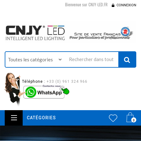
Bienvenue sur CNJY-LED.FR
CONNEXION
Téléphone :
+33 (0) 961 324 966
CATÉGORIES
0