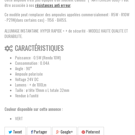
être associée à nos
résistances anti erreur
.
Ce modèle peut remplacer des ampoules appelées commercialement : R5W - R10W
- P21W(dans certains cas) - 1156 - BA15S.
ALLUMAGE INSTANTANE HYPER RAPIDE = + de sécurité - MODELE HAUTE QUALITE ET
DURABILITE.
CARACTÉRISTIQUES
Puissance : 0.5W (Rendu 10W)
Consommation : 0.04A
Angle : 90°
Ampoule polarisée
Voltage 24V DC
Lumens : + de 100Lm
Taille : ø tête 19mm x L totale 32mm
Vendue à l'unité
Couleur disponible sur cette annonce :
VERT
Tweet
Partager
Google+
Pinterest