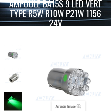
AMPOULE BA15S 9 LED VERT
TYPE R5W R10W P21W 1156
24V
ACCUEIL
SPÉCIAL CAMION 24V
AMPOULE LED 24V
AMPOULE BA15S 9 LED VERT TYPE R5W R10W P21W
BA15S R5W R10W P21W
1156 24V
Agrandir l'image