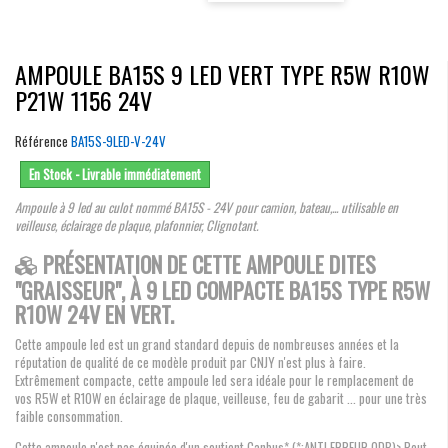
AMPOULE BA15S 9 LED VERT TYPE R5W R10W
P21W 1156 24V
Référence
BA15S-9LED-V-24V
En Stock - Livrable immédiatement
Ampoule à 9 led au culot nommé BA15S - 24V pour camion, bateau,... utilisable en
veilleuse, éclairage de plaque, plafonnier, Clignotant.
PRÉSENTATION DE CETTE AMPOULE DITES
"GRAISSEUR", À 9 LED COMPACTE BA15S TYPE R5W
R10W 24V EN VERT.
Cette ampoule led est un grand standard depuis de nombreuses années et la
réputation de qualité de ce modèle produit par CNJY n'est plus à faire.
Extrêmement compacte, cette ampoule led sera idéale pour le remplacement de
vos R5W et R10W en éclairage de plaque, veilleuse, feu de gabarit ... pour une très
faible consommation.
Cette ampoule n'est pas équipée d'un soutient Canbus* (*:ANTI ERREUR ODB)> Peut